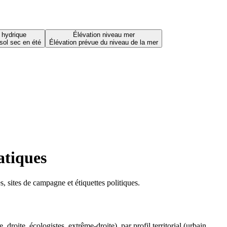
 hydrique
Élévation niveau mer
sol sec en été
Élévation prévue du niveau de la mer
atiques
 sites de campagne et étiquettes politiques.
oite, écologistes, extrême-droite), par profil territorial (urbain,