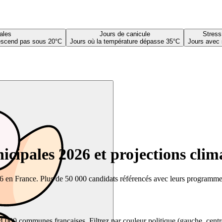
ales
Jours de canicule
Stress
descend pas sous 20°C
Jours où la température dépasse 35°C
Jours avec 
cipales 2026 et projections clim
26 en France. Plus de 50 000 candidats référencés avec leurs programmes,
00 communes françaises. Filtrez par couleur politique (gauche, centre, dr