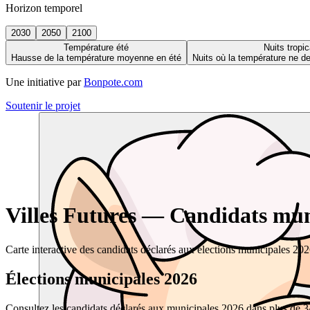
Horizon temporel
2030
2050
2100
Température été
Nuits tropic
Hausse de la température moyenne en été
Nuits où la température ne 
Une initiative par
Bonpote.com
Soutenir le projet
Villes Futures — Candidats muni
Carte interactive des candidats déclarés aux élections municipales 20
Élections municipales 2026
Consultez les candidats déclarés aux municipales 2026 dans plus de 34 0