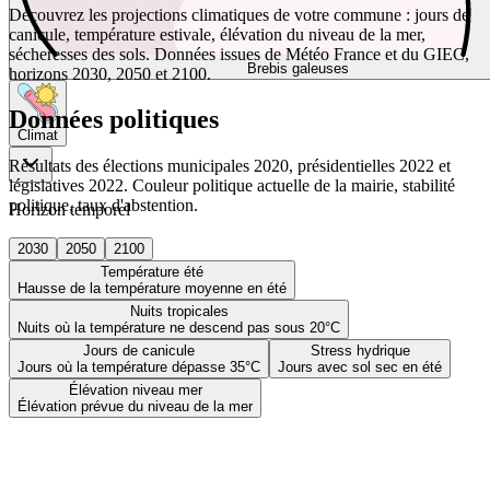
Découvrez les projections climatiques de votre commune : jours de
canicule, température estivale, élévation du niveau de la mer,
sécheresses des sols. Données issues de Météo France et du GIEC,
Brebis galeuses
horizons 2030, 2050 et 2100.
Données politiques
Climat
Résultats des élections municipales 2020, présidentielles 2022 et
législatives 2022. Couleur politique actuelle de la mairie, stabilité
politique, taux d'abstention.
Horizon temporel
2030
2050
2100
Température été
Hausse de la température moyenne en été
Nuits tropicales
Nuits où la température ne descend pas sous 20°C
Jours de canicule
Stress hydrique
Jours où la température dépasse 35°C
Jours avec sol sec en été
Élévation niveau mer
Élévation prévue du niveau de la mer