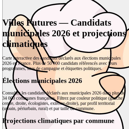
Villes Futures — Candidats
municipales 2026 et projections
climatiques
Carte interactive des candidats déclarés aux élections municipales
2026 en France. Plus de 50 000 candidats référencés avec leurs
programmes, sites de campagne et étiquettes politiques.
Élections municipales 2026
Consultez les candidats déclarés aux municipales 2026 dans plus de
34 000 communes françaises. Filtrez par couleur politique (gauche,
centre, droite, écologistes, extrême-droite), par profil territorial
(urbain, périurbain, rural) et par taille de commune.
Projections climatiques par commune