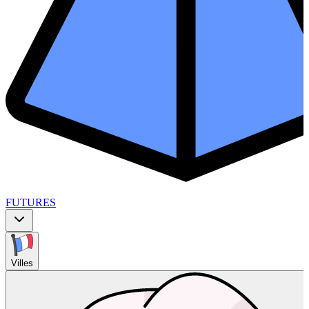
FUTURES
Villes