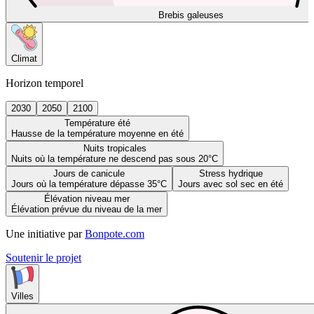
Brebis galeuses
Climat
Horizon temporel
2030
2050
2100
Température été
Hausse de la température moyenne en été
Nuits tropicales
Nuits où la température ne descend pas sous 20°C
Jours de canicule
Stress hydrique
Jours où la température dépasse 35°C
Jours avec sol sec en été
Élévation niveau mer
Élévation prévue du niveau de la mer
Une initiative par
Bonpote.com
Soutenir le projet
Villes