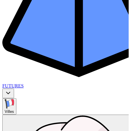
FUTURES
Villes