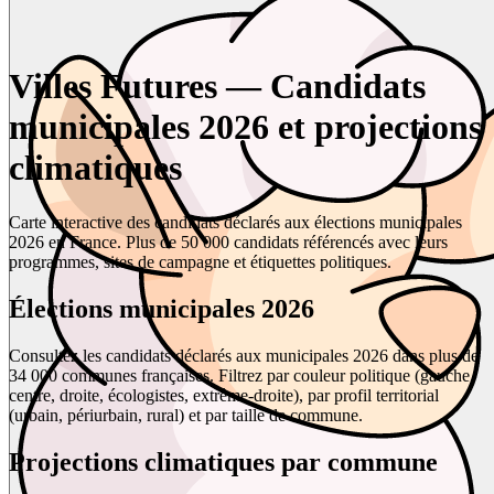
Villes Futures — Candidats
municipales 2026 et projections
climatiques
Carte interactive des candidats déclarés aux élections municipales
2026 en France. Plus de 50 000 candidats référencés avec leurs
programmes, sites de campagne et étiquettes politiques.
Élections municipales 2026
Consultez les candidats déclarés aux municipales 2026 dans plus de
34 000 communes françaises. Filtrez par couleur politique (gauche,
centre, droite, écologistes, extrême-droite), par profil territorial
(urbain, périurbain, rural) et par taille de commune.
Projections climatiques par commune