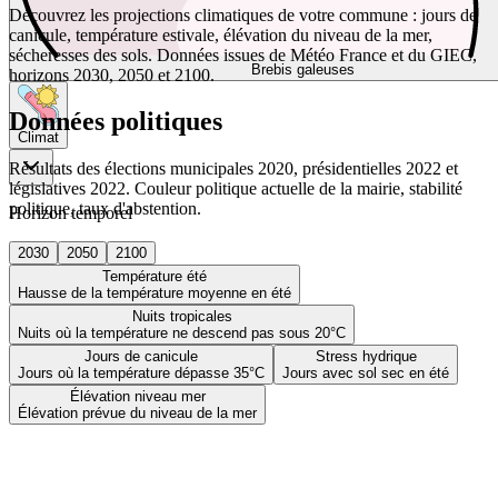
Découvrez les projections climatiques de votre commune : jours de
canicule, température estivale, élévation du niveau de la mer,
sécheresses des sols. Données issues de Météo France et du GIEC,
Brebis galeuses
horizons 2030, 2050 et 2100.
Données politiques
Climat
Résultats des élections municipales 2020, présidentielles 2022 et
législatives 2022. Couleur politique actuelle de la mairie, stabilité
politique, taux d'abstention.
Horizon temporel
2030
2050
2100
Température été
Hausse de la température moyenne en été
Nuits tropicales
Nuits où la température ne descend pas sous 20°C
Jours de canicule
Stress hydrique
Jours où la température dépasse 35°C
Jours avec sol sec en été
Élévation niveau mer
Élévation prévue du niveau de la mer