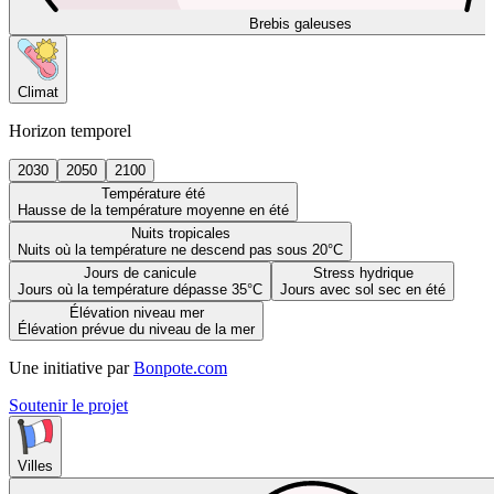
Brebis galeuses
Climat
Horizon temporel
2030
2050
2100
Température été
Hausse de la température moyenne en été
Nuits tropicales
Nuits où la température ne descend pas sous 20°C
Jours de canicule
Stress hydrique
Jours où la température dépasse 35°C
Jours avec sol sec en été
Élévation niveau mer
Élévation prévue du niveau de la mer
Une initiative par
Bonpote.com
Soutenir le projet
Villes