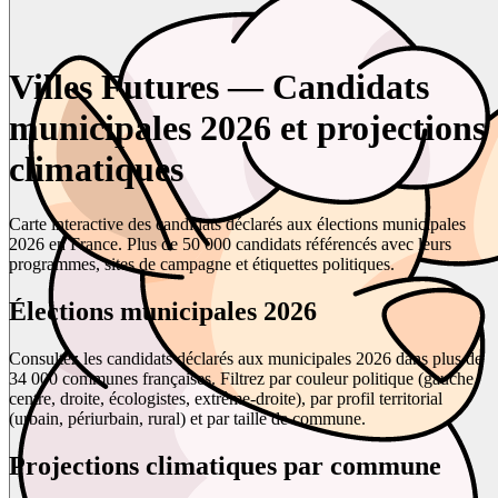
Villes Futures — Candidats
municipales 2026 et projections
climatiques
Carte interactive des candidats déclarés aux élections municipales
2026 en France. Plus de 50 000 candidats référencés avec leurs
programmes, sites de campagne et étiquettes politiques.
Élections municipales 2026
Consultez les candidats déclarés aux municipales 2026 dans plus de
34 000 communes françaises. Filtrez par couleur politique (gauche,
centre, droite, écologistes, extrême-droite), par profil territorial
(urbain, périurbain, rural) et par taille de commune.
Projections climatiques par commune