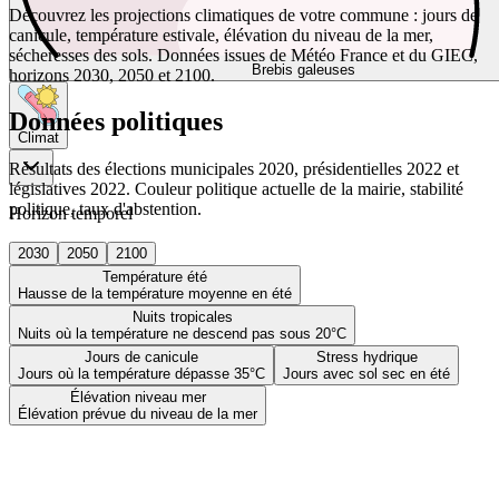
Découvrez les projections climatiques de votre commune : jours de
canicule, température estivale, élévation du niveau de la mer,
sécheresses des sols. Données issues de Météo France et du GIEC,
Brebis galeuses
horizons 2030, 2050 et 2100.
Données politiques
Climat
Résultats des élections municipales 2020, présidentielles 2022 et
législatives 2022. Couleur politique actuelle de la mairie, stabilité
politique, taux d'abstention.
Horizon temporel
2030
2050
2100
Température été
Hausse de la température moyenne en été
Nuits tropicales
Nuits où la température ne descend pas sous 20°C
Jours de canicule
Stress hydrique
Jours où la température dépasse 35°C
Jours avec sol sec en été
Élévation niveau mer
Élévation prévue du niveau de la mer