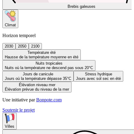
Brebis galeuses
Climat
Horizon temporel
2030
2050
2100
Température été
Hausse de la température moyenne en été
Nuits tropicales
Nuits où la température ne descend pas sous 20°C
Jours de canicule
Stress hydrique
Jours où la température dépasse 35°C
Jours avec sol sec en été
Élévation niveau mer
Élévation prévue du niveau de la mer
Une initiative par
Bonpote.com
Soutenir le projet
Villes