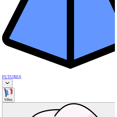
FUTURES
Villes