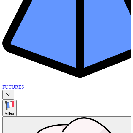
FUTURES
Villes