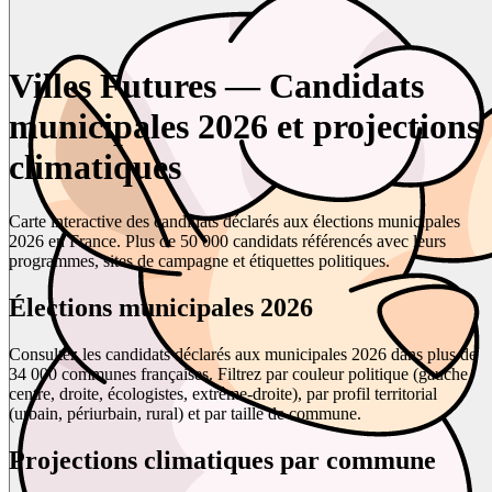
Villes Futures — Candidats
municipales 2026 et projections
climatiques
Carte interactive des candidats déclarés aux élections municipales
2026 en France. Plus de 50 000 candidats référencés avec leurs
programmes, sites de campagne et étiquettes politiques.
Élections municipales 2026
Consultez les candidats déclarés aux municipales 2026 dans plus de
34 000 communes françaises. Filtrez par couleur politique (gauche,
centre, droite, écologistes, extrême-droite), par profil territorial
(urbain, périurbain, rural) et par taille de commune.
Projections climatiques par commune