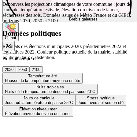
Découvrez les projections climatiques de votre commune : jours de
canicule, température estivale, élévation du niveau de la mer,
sécheresses des sols. Données issues de Météo France et du GIEC,
Brebis galeuses
horizons 2030, 2050 et 2100.
Données politiques
Climat
Résultats des élections municipales 2020, présidentielles 2022 et
législatives 2022. Couleur politique actuelle de la mairie, stabilité
politique, taux d'abstention.
Horizon temporel
2030
2050
2100
Température été
Hausse de la température moyenne en été
Nuits tropicales
Nuits où la température ne descend pas sous 20°C
Jours de canicule
Stress hydrique
Jours où la température dépasse 35°C
Jours avec sol sec en été
Élévation niveau mer
Élévation prévue du niveau de la mer