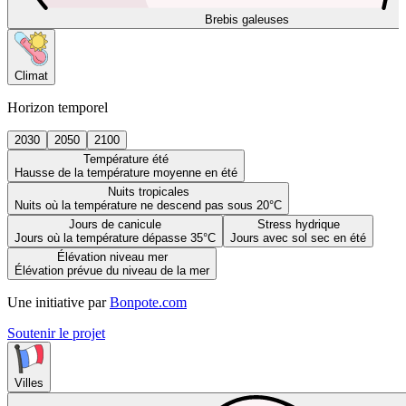
Brebis galeuses
Climat
Horizon temporel
2030
2050
2100
Température été
Hausse de la température moyenne en été
Nuits tropicales
Nuits où la température ne descend pas sous 20°C
Jours de canicule
Stress hydrique
Jours où la température dépasse 35°C
Jours avec sol sec en été
Élévation niveau mer
Élévation prévue du niveau de la mer
Une initiative par
Bonpote.com
Soutenir le projet
Villes