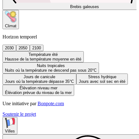
Brebis galeuses
Climat
Horizon temporel
2030
2050
2100
Température été
Hausse de la température moyenne en été
Nuits tropicales
Nuits où la température ne descend pas sous 20°C
Jours de canicule
Stress hydrique
Jours où la température dépasse 35°C
Jours avec sol sec en été
Élévation niveau mer
Élévation prévue du niveau de la mer
Une initiative par
Bonpote.com
Soutenir le projet
Villes