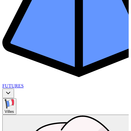
FUTURES
Villes