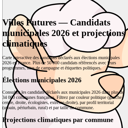
Villes Futures — Candidats
municipales 2026 et projections
climatiques
Carte interactive des candidats déclarés aux élections municipales
2026 en France. Plus de 50 000 candidats référencés avec leurs
programmes, sites de campagne et étiquettes politiques.
Élections municipales 2026
Consultez les candidats déclarés aux municipales 2026 dans plus de
34 000 communes françaises. Filtrez par couleur politique (gauche,
centre, droite, écologistes, extrême-droite), par profil territorial
(urbain, périurbain, rural) et par taille de commune.
Projections climatiques par commune