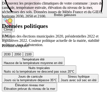
Découvrez les projections climatiques de votre commune : jours de
canicule, température estivale, élévation du niveau de la mer,
sécheresses des sols. Données issues de Météo France et du GIEC,
Brebis galeuses
horizons 2030, 2050 et 2100.
Données politiques
Climat
Résultats des élections municipales 2020, présidentielles 2022 et
législatives 2022. Couleur politique actuelle de la mairie, stabilité
politique, taux d'abstention.
Horizon temporel
2030
2050
2100
Température été
Hausse de la température moyenne en été
Nuits tropicales
Nuits où la température ne descend pas sous 20°C
Jours de canicule
Stress hydrique
Jours où la température dépasse 35°C
Jours avec sol sec en été
Élévation niveau mer
Élévation prévue du niveau de la mer