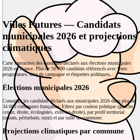
Villes Futures — Candidats
municipales 2026 et projections
climatiques
Carte interactive des candidats déclarés aux élections municipales
2026 en France. Plus de 50 000 candidats référencés avec leurs
programmes, sites de campagne et étiquettes politiques.
Élections municipales 2026
Consultez les candidats déclarés aux municipales 2026 dans plus de
34 000 communes françaises. Filtrez par couleur politique (gauche,
centre, droite, écologistes, extrême-droite), par profil territorial
(urbain, périurbain, rural) et par taille de commune.
Projections climatiques par commune