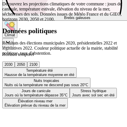
Découvrez les projections climatiques de votre commune : jours de
canicule, température estivale, élévation du niveau de la mer,
sécheresses des sols. Données issues de Météo France et du GIEC,
Brebis galeuses
horizons 2030, 2050 et 2100.
Données politiques
Climat
Résultats des élections municipales 2020, présidentielles 2022 et
législatives 2022. Couleur politique actuelle de la mairie, stabilité
politique, taux d'abstention.
Horizon temporel
2030
2050
2100
Température été
Hausse de la température moyenne en été
Nuits tropicales
Nuits où la température ne descend pas sous 20°C
Jours de canicule
Stress hydrique
Jours où la température dépasse 35°C
Jours avec sol sec en été
Élévation niveau mer
Élévation prévue du niveau de la mer