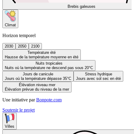
Brebis galeuses
Climat
Horizon temporel
2030
2050
2100
Température été
Hausse de la température moyenne en été
Nuits tropicales
Nuits où la température ne descend pas sous 20°C
Jours de canicule
Stress hydrique
Jours où la température dépasse 35°C
Jours avec sol sec en été
Élévation niveau mer
Élévation prévue du niveau de la mer
Une initiative par
Bonpote.com
Soutenir le projet
Villes