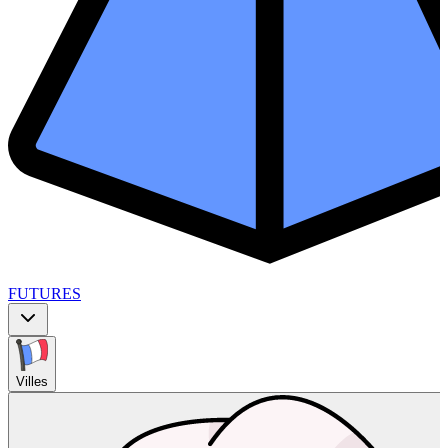
FUTURES
Villes