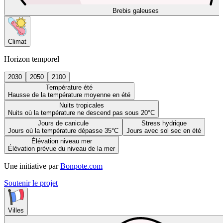
Brebis galeuses
Climat
Horizon temporel
2030
2050
2100
Température été
Hausse de la température moyenne en été
Nuits tropicales
Nuits où la température ne descend pas sous 20°C
Jours de canicule
Stress hydrique
Jours où la température dépasse 35°C
Jours avec sol sec en été
Élévation niveau mer
Élévation prévue du niveau de la mer
Une initiative par
Bonpote.com
Soutenir le projet
Villes