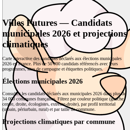
Villes Futures — Candidats
municipales 2026 et projections
climatiques
Carte interactive des candidats déclarés aux élections municipales
2026 en France. Plus de 50 000 candidats référencés avec leurs
programmes, sites de campagne et étiquettes politiques.
Élections municipales 2026
Consultez les candidats déclarés aux municipales 2026 dans plus de
34 000 communes françaises. Filtrez par couleur politique (gauche,
centre, droite, écologistes, extrême-droite), par profil territorial
(urbain, périurbain, rural) et par taille de commune.
Projections climatiques par commune