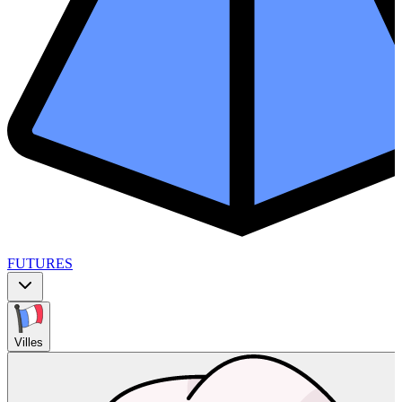
FUTURES
Villes