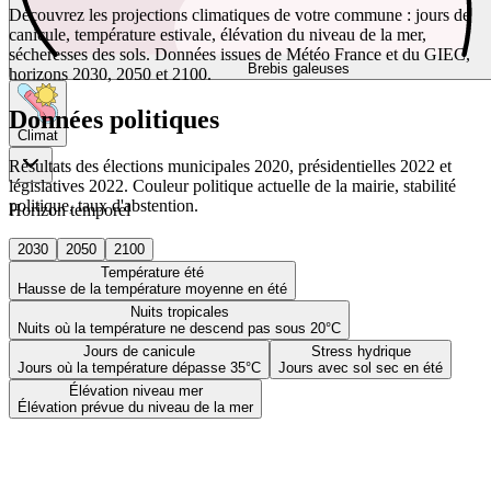
Découvrez les projections climatiques de votre commune : jours de
canicule, température estivale, élévation du niveau de la mer,
sécheresses des sols. Données issues de Météo France et du GIEC,
Brebis galeuses
horizons 2030, 2050 et 2100.
Données politiques
Climat
Résultats des élections municipales 2020, présidentielles 2022 et
législatives 2022. Couleur politique actuelle de la mairie, stabilité
politique, taux d'abstention.
Horizon temporel
2030
2050
2100
Température été
Hausse de la température moyenne en été
Nuits tropicales
Nuits où la température ne descend pas sous 20°C
Jours de canicule
Stress hydrique
Jours où la température dépasse 35°C
Jours avec sol sec en été
Élévation niveau mer
Élévation prévue du niveau de la mer