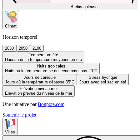
Brebis galeuses
Climat
Horizon temporel
2030
2050
2100
Température été
Hausse de la température moyenne en été
Nuits tropicales
Nuits où la température ne descend pas sous 20°C
Jours de canicule
Stress hydrique
Jours où la température dépasse 35°C
Jours avec sol sec en été
Élévation niveau mer
Élévation prévue du niveau de la mer
Une initiative par
Bonpote.com
Soutenir le projet
Villes