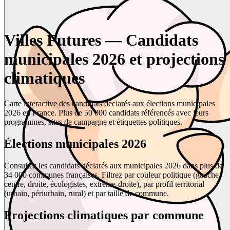
Villes Futures — Candidats
municipales 2026 et projections
climatiques
Carte interactive des candidats déclarés aux élections municipales
2026 en France. Plus de 50 000 candidats référencés avec leurs
programmes, sites de campagne et étiquettes politiques.
Élections municipales 2026
Consultez les candidats déclarés aux municipales 2026 dans plus de
34 000 communes françaises. Filtrez par couleur politique (gauche,
centre, droite, écologistes, extrême-droite), par profil territorial
(urbain, périurbain, rural) et par taille de commune.
Projections climatiques par commune