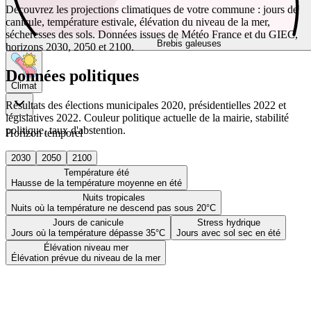
Découvrez les projections climatiques de votre commune : jours de
canicule, température estivale, élévation du niveau de la mer,
sécheresses des sols. Données issues de Météo France et du GIEC,
Brebis galeuses
horizons 2030, 2050 et 2100.
Données politiques
Climat
Résultats des élections municipales 2020, présidentielles 2022 et
législatives 2022. Couleur politique actuelle de la mairie, stabilité
politique, taux d'abstention.
Horizon temporel
2030
2050
2100
Température été
Hausse de la température moyenne en été
Nuits tropicales
Nuits où la température ne descend pas sous 20°C
Jours de canicule
Stress hydrique
Jours où la température dépasse 35°C
Jours avec sol sec en été
Élévation niveau mer
Élévation prévue du niveau de la mer