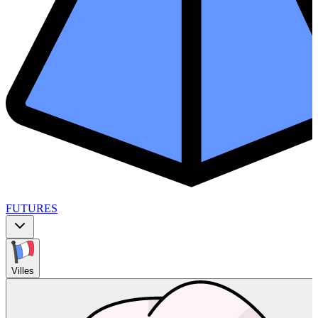
FUTURES
Villes