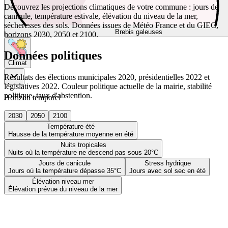
Découvrez les projections climatiques de votre commune : jours de
canicule, température estivale, élévation du niveau de la mer,
sécheresses des sols. Données issues de Météo France et du GIEC,
Brebis galeuses
horizons 2030, 2050 et 2100.
Données politiques
Climat
Résultats des élections municipales 2020, présidentielles 2022 et
législatives 2022. Couleur politique actuelle de la mairie, stabilité
politique, taux d'abstention.
Horizon temporel
2030
2050
2100
Température été
Hausse de la température moyenne en été
Nuits tropicales
Nuits où la température ne descend pas sous 20°C
Jours de canicule
Stress hydrique
Jours où la température dépasse 35°C
Jours avec sol sec en été
Élévation niveau mer
Élévation prévue du niveau de la mer