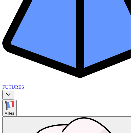
FUTURES
Villes