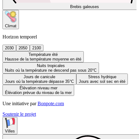
Brebis galeuses
Climat
Horizon temporel
2030
2050
2100
Température été
Hausse de la température moyenne en été
Nuits tropicales
Nuits où la température ne descend pas sous 20°C
Jours de canicule
Stress hydrique
Jours où la température dépasse 35°C
Jours avec sol sec en été
Élévation niveau mer
Élévation prévue du niveau de la mer
Une initiative par
Bonpote.com
Soutenir le projet
Villes