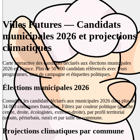
Villes Futures — Candidats
municipales 2026 et projections
climatiques
Carte interactive des candidats déclarés aux élections municipales
2026 en France. Plus de 50 000 candidats référencés avec leurs
programmes, sites de campagne et étiquettes politiques.
Élections municipales 2026
Consultez les candidats déclarés aux municipales 2026 dans plus de
34 000 communes françaises. Filtrez par couleur politique (gauche,
centre, droite, écologistes, extrême-droite), par profil territorial
(urbain, périurbain, rural) et par taille de commune.
Projections climatiques par commune