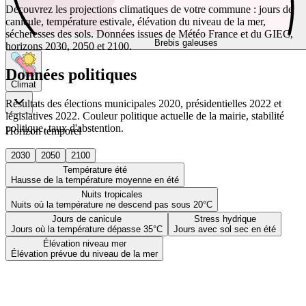
Découvrez les projections climatiques de votre commune : jours de
canicule, température estivale, élévation du niveau de la mer,
sécheresses des sols. Données issues de Météo France et du GIEC,
Brebis galeuses
horizons 2030, 2050 et 2100.
Données politiques
Climat
Résultats des élections municipales 2020, présidentielles 2022 et
législatives 2022. Couleur politique actuelle de la mairie, stabilité
politique, taux d'abstention.
Horizon temporel
2030
2050
2100
Température été
Hausse de la température moyenne en été
Nuits tropicales
Nuits où la température ne descend pas sous 20°C
Jours de canicule
Stress hydrique
Jours où la température dépasse 35°C
Jours avec sol sec en été
Élévation niveau mer
Élévation prévue du niveau de la mer