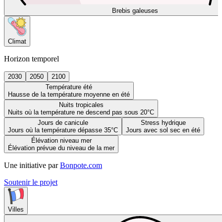
Brebis galeuses
Climat
Horizon temporel
2030
2050
2100
Température été
Hausse de la température moyenne en été
Nuits tropicales
Nuits où la température ne descend pas sous 20°C
Jours de canicule
Stress hydrique
Jours où la température dépasse 35°C
Jours avec sol sec en été
Élévation niveau mer
Élévation prévue du niveau de la mer
Une initiative par
Bonpote.com
Soutenir le projet
Villes