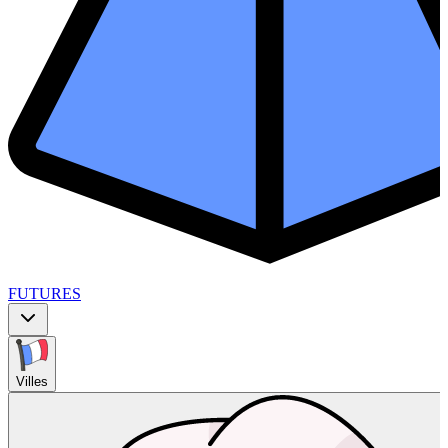
FUTURES
Villes