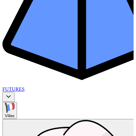
FUTURES
Villes