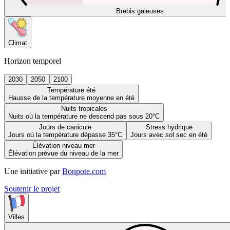
Brebis galeuses
Climat
Horizon temporel
2030
2050
2100
Température été
Hausse de la température moyenne en été
Nuits tropicales
Nuits où la température ne descend pas sous 20°C
Jours de canicule
Stress hydrique
Jours où la température dépasse 35°C
Jours avec sol sec en été
Élévation niveau mer
Élévation prévue du niveau de la mer
Une initiative par
Bonpote.com
Soutenir le projet
Villes