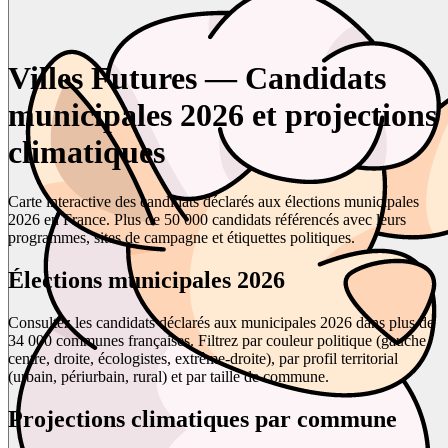
Villes Futures — Candidats
municipales 2026 et projections
climatiques
Carte interactive des candidats déclarés aux élections municipales
2026 en France. Plus de 50 000 candidats référencés avec leurs
programmes, sites de campagne et étiquettes politiques.
Élections municipales 2026
Consultez les candidats déclarés aux municipales 2026 dans plus de
34 000 communes françaises. Filtrez par couleur politique (gauche,
centre, droite, écologistes, extrême-droite), par profil territorial
(urbain, périurbain, rural) et par taille de commune.
Projections climatiques par commune