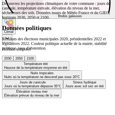
Découvrez les projections climatiques de votre commune : jours de
canicule, température estivale, élévation du niveau de la mer,
sécheresses des sols. Données issues de Météo France et du GIEC,
Brebis galeuses
horizons 2030, 2050 et 2100.
Données politiques
Climat
Résultats des élections municipales 2020, présidentielles 2022 et
législatives 2022. Couleur politique actuelle de la mairie, stabilité
politique, taux d'abstention.
Horizon temporel
2030
2050
2100
Température été
Hausse de la température moyenne en été
Nuits tropicales
Nuits où la température ne descend pas sous 20°C
Jours de canicule
Stress hydrique
Jours où la température dépasse 35°C
Jours avec sol sec en été
Élévation niveau mer
Élévation prévue du niveau de la mer