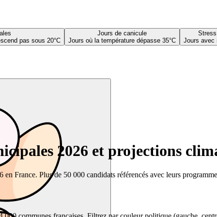
ales
Jours de canicule
Stress
descend pas sous 20°C
Jours où la température dépasse 35°C
Jours avec 
cipales 2026 et projections clim
26 en France. Plus de 50 000 candidats référencés avec leurs programmes,
00 communes françaises. Filtrez par couleur politique (gauche, centre, dr