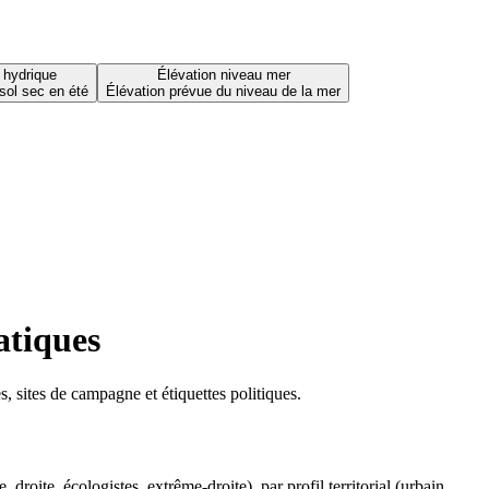
 hydrique
Élévation niveau mer
sol sec en été
Élévation prévue du niveau de la mer
atiques
 sites de campagne et étiquettes politiques.
oite, écologistes, extrême-droite), par profil territorial (urbain,