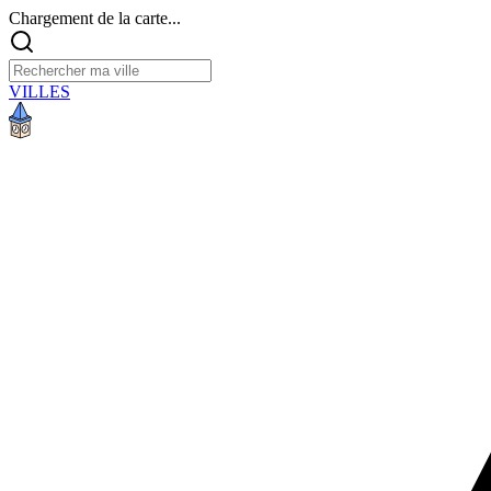
Chargement de la carte...
VILLES