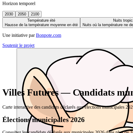
Horizon temporel
2030
2050
2100
Température été
Nuits tropic
Hausse de la température moyenne en été
Nuits où la température ne 
Une initiative par
Bonpote.com
Soutenir le projet
Villes Futures — Candidats muni
Carte interactive des candidats déclarés aux élections municipales 20
Élections municipales 2026
Consultez les candidats déclarés aux municipales 2026 dans plus de 34 0