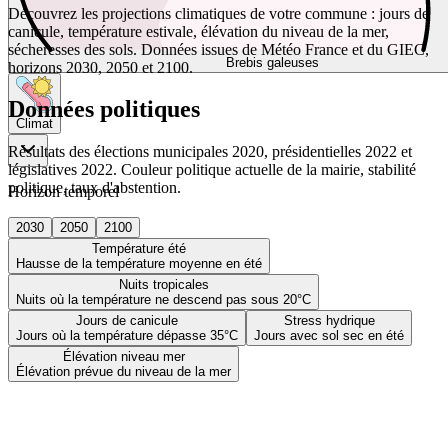
Découvrez les projections climatiques de votre commune : jours de
canicule, température estivale, élévation du niveau de la mer,
sécheresses des sols. Données issues de Météo France et du GIEC,
Brebis galeuses
horizons 2030, 2050 et 2100.
Données politiques
Climat
Résultats des élections municipales 2020, présidentielles 2022 et
législatives 2022. Couleur politique actuelle de la mairie, stabilité
politique, taux d'abstention.
Horizon temporel
2030
2050
2100
Température été
Hausse de la température moyenne en été
Nuits tropicales
Nuits où la température ne descend pas sous 20°C
Jours de canicule
Stress hydrique
Jours où la température dépasse 35°C
Jours avec sol sec en été
Élévation niveau mer
Élévation prévue du niveau de la mer