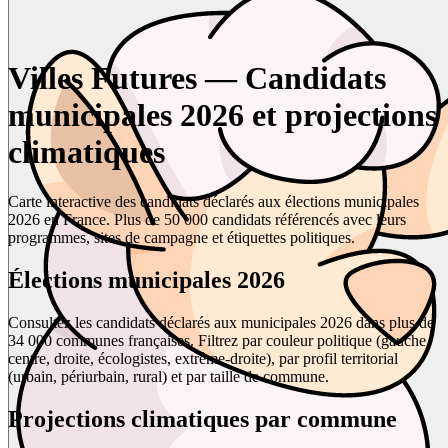
Villes Futures — Candidats
municipales 2026 et projections
climatiques
Carte interactive des candidats déclarés aux élections municipales
2026 en France. Plus de 50 000 candidats référencés avec leurs
programmes, sites de campagne et étiquettes politiques.
Élections municipales 2026
Consultez les candidats déclarés aux municipales 2026 dans plus de
34 000 communes françaises. Filtrez par couleur politique (gauche,
centre, droite, écologistes, extrême-droite), par profil territorial
(urbain, périurbain, rural) et par taille de commune.
Projections climatiques par commune