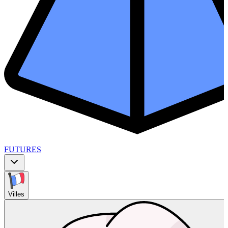
FUTURES
Villes