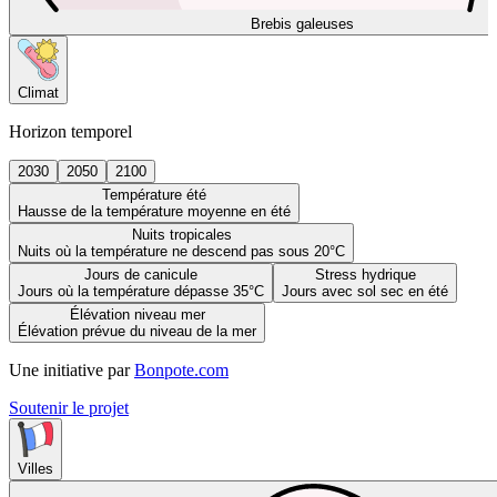
Brebis galeuses
Climat
Horizon temporel
2030
2050
2100
Température été
Hausse de la température moyenne en été
Nuits tropicales
Nuits où la température ne descend pas sous 20°C
Jours de canicule
Stress hydrique
Jours où la température dépasse 35°C
Jours avec sol sec en été
Élévation niveau mer
Élévation prévue du niveau de la mer
Une initiative par
Bonpote.com
Soutenir le projet
Villes