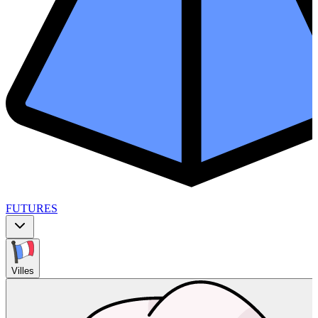
FUTURES
Villes