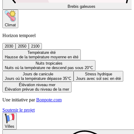
Brebis galeuses
Climat
Horizon temporel
2030
2050
2100
Température été
Hausse de la température moyenne en été
Nuits tropicales
Nuits où la température ne descend pas sous 20°C
Jours de canicule
Stress hydrique
Jours où la température dépasse 35°C
Jours avec sol sec en été
Élévation niveau mer
Élévation prévue du niveau de la mer
Une initiative par
Bonpote.com
Soutenir le projet
Villes