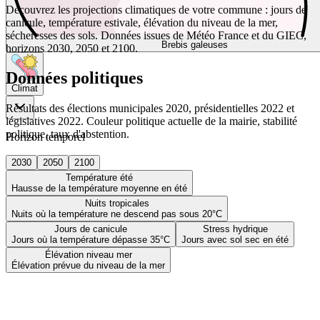
Découvrez les projections climatiques de votre commune : jours de
canicule, température estivale, élévation du niveau de la mer,
sécheresses des sols. Données issues de Météo France et du GIEC,
Brebis galeuses
horizons 2030, 2050 et 2100.
Données politiques
Climat
Résultats des élections municipales 2020, présidentielles 2022 et
législatives 2022. Couleur politique actuelle de la mairie, stabilité
politique, taux d'abstention.
Horizon temporel
2030
2050
2100
Température été
Hausse de la température moyenne en été
Nuits tropicales
Nuits où la température ne descend pas sous 20°C
Jours de canicule
Stress hydrique
Jours où la température dépasse 35°C
Jours avec sol sec en été
Élévation niveau mer
Élévation prévue du niveau de la mer