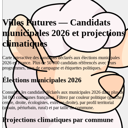
Villes Futures — Candidats
municipales 2026 et projections
climatiques
Carte interactive des candidats déclarés aux élections municipales
2026 en France. Plus de 50 000 candidats référencés avec leurs
programmes, sites de campagne et étiquettes politiques.
Élections municipales 2026
Consultez les candidats déclarés aux municipales 2026 dans plus de
34 000 communes françaises. Filtrez par couleur politique (gauche,
centre, droite, écologistes, extrême-droite), par profil territorial
(urbain, périurbain, rural) et par taille de commune.
Projections climatiques par commune