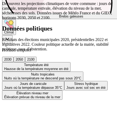
Découvrez les projections climatiques de votre commune : jours de
canicule, température estivale, élévation du niveau de la mer,
sécheresses des sols. Données issues de Météo France et du GIEC,
Brebis galeuses
horizons 2030, 2050 et 2100.
Données politiques
Climat
Résultats des élections municipales 2020, présidentielles 2022 et
législatives 2022. Couleur politique actuelle de la mairie, stabilité
politique, taux d'abstention.
Horizon temporel
2030
2050
2100
Température été
Hausse de la température moyenne en été
Nuits tropicales
Nuits où la température ne descend pas sous 20°C
Jours de canicule
Stress hydrique
Jours où la température dépasse 35°C
Jours avec sol sec en été
Élévation niveau mer
Élévation prévue du niveau de la mer