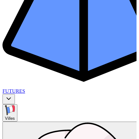
FUTURES
Villes