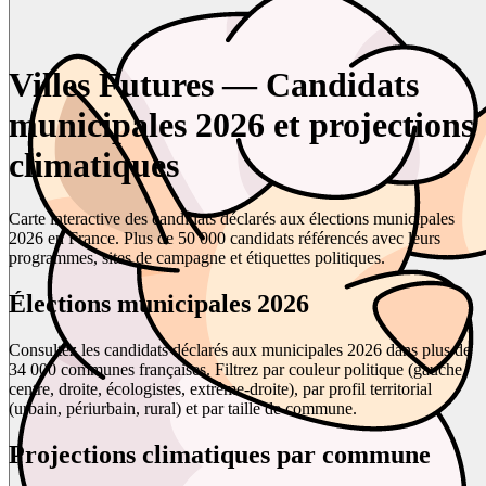
Villes Futures — Candidats
municipales 2026 et projections
climatiques
Carte interactive des candidats déclarés aux élections municipales
2026 en France. Plus de 50 000 candidats référencés avec leurs
programmes, sites de campagne et étiquettes politiques.
Élections municipales 2026
Consultez les candidats déclarés aux municipales 2026 dans plus de
34 000 communes françaises. Filtrez par couleur politique (gauche,
centre, droite, écologistes, extrême-droite), par profil territorial
(urbain, périurbain, rural) et par taille de commune.
Projections climatiques par commune