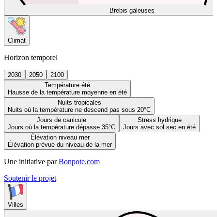
Brebis galeuses
Climat
Horizon temporel
2030
2050
2100
Température été
Hausse de la température moyenne en été
Nuits tropicales
Nuits où la température ne descend pas sous 20°C
Jours de canicule
Stress hydrique
Jours où la température dépasse 35°C
Jours avec sol sec en été
Élévation niveau mer
Élévation prévue du niveau de la mer
Une initiative par
Bonpote.com
Soutenir le projet
Villes