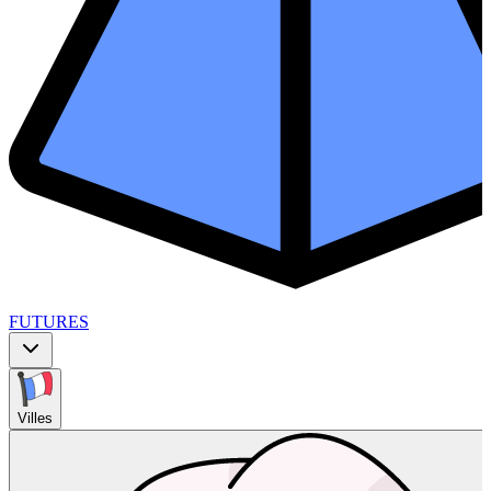
FUTURES
Villes