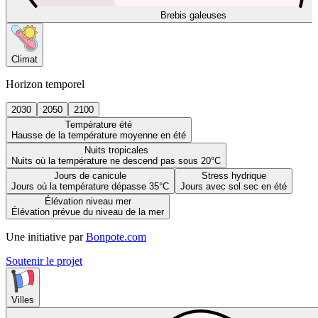
Brebis galeuses
Climat
Horizon temporel
2030
2050
2100
Température été
Hausse de la température moyenne en été
Nuits tropicales
Nuits où la température ne descend pas sous 20°C
Jours de canicule
Stress hydrique
Jours où la température dépasse 35°C
Jours avec sol sec en été
Élévation niveau mer
Élévation prévue du niveau de la mer
Une initiative par
Bonpote.com
Soutenir le projet
Villes