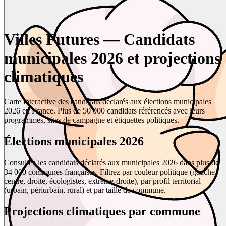
Villes Futures — Candidats
municipales 2026 et projections
climatiques
Carte interactive des candidats déclarés aux élections municipales
2026 en France. Plus de 50 000 candidats référencés avec leurs
programmes, sites de campagne et étiquettes politiques.
Élections municipales 2026
Consultez les candidats déclarés aux municipales 2026 dans plus de
34 000 communes françaises. Filtrez par couleur politique (gauche,
centre, droite, écologistes, extrême-droite), par profil territorial
(urbain, périurbain, rural) et par taille de commune.
Projections climatiques par commune