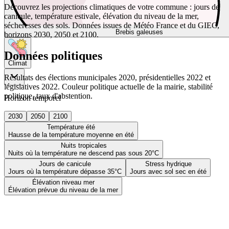
Découvrez les projections climatiques de votre commune : jours de
canicule, température estivale, élévation du niveau de la mer,
sécheresses des sols. Données issues de Météo France et du GIEC,
Brebis galeuses
horizons 2030, 2050 et 2100.
Données politiques
Climat
Résultats des élections municipales 2020, présidentielles 2022 et
législatives 2022. Couleur politique actuelle de la mairie, stabilité
politique, taux d'abstention.
Horizon temporel
2030
2050
2100
Température été
Hausse de la température moyenne en été
Nuits tropicales
Nuits où la température ne descend pas sous 20°C
Jours de canicule
Stress hydrique
Jours où la température dépasse 35°C
Jours avec sol sec en été
Élévation niveau mer
Élévation prévue du niveau de la mer