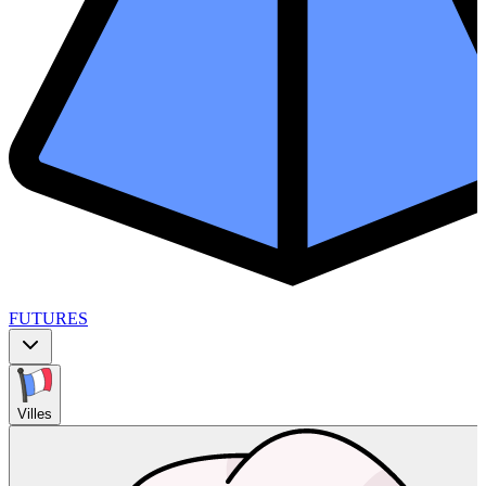
FUTURES
Villes