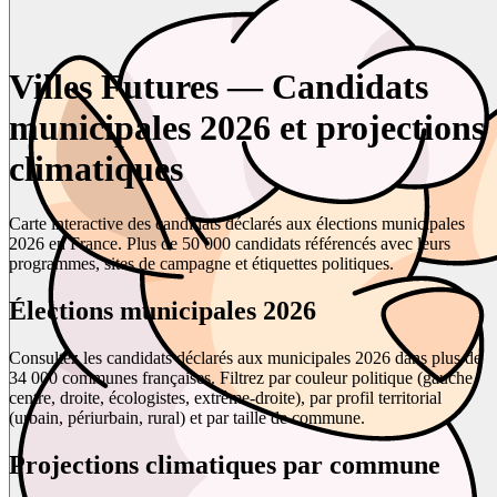
Villes Futures — Candidats
municipales 2026 et projections
climatiques
Carte interactive des candidats déclarés aux élections municipales
2026 en France. Plus de 50 000 candidats référencés avec leurs
programmes, sites de campagne et étiquettes politiques.
Élections municipales 2026
Consultez les candidats déclarés aux municipales 2026 dans plus de
34 000 communes françaises. Filtrez par couleur politique (gauche,
centre, droite, écologistes, extrême-droite), par profil territorial
(urbain, périurbain, rural) et par taille de commune.
Projections climatiques par commune