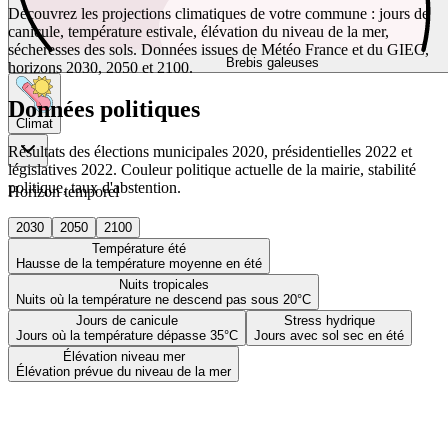
Découvrez les projections climatiques de votre commune : jours de
canicule, température estivale, élévation du niveau de la mer,
sécheresses des sols. Données issues de Météo France et du GIEC,
Brebis galeuses
horizons 2030, 2050 et 2100.
Données politiques
Climat
Résultats des élections municipales 2020, présidentielles 2022 et
législatives 2022. Couleur politique actuelle de la mairie, stabilité
politique, taux d'abstention.
Horizon temporel
2030
2050
2100
Température été
Hausse de la température moyenne en été
Nuits tropicales
Nuits où la température ne descend pas sous 20°C
Jours de canicule
Stress hydrique
Jours où la température dépasse 35°C
Jours avec sol sec en été
Élévation niveau mer
Élévation prévue du niveau de la mer