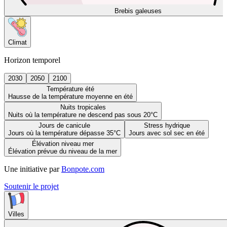
Brebis galeuses
Climat
Horizon temporel
2030
2050
2100
Température été
Hausse de la température moyenne en été
Nuits tropicales
Nuits où la température ne descend pas sous 20°C
Jours de canicule
Stress hydrique
Jours où la température dépasse 35°C
Jours avec sol sec en été
Élévation niveau mer
Élévation prévue du niveau de la mer
Une initiative par
Bonpote.com
Soutenir le projet
Villes