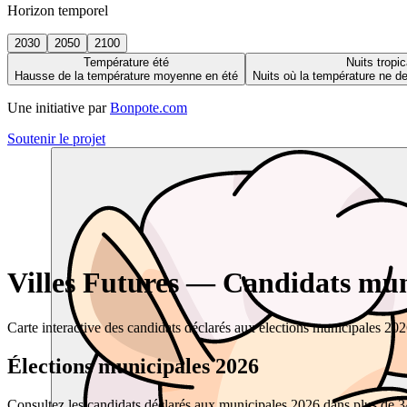
Horizon temporel
2030
2050
2100
Température été
Nuits tropic
Hausse de la température moyenne en été
Nuits où la température ne 
Une initiative par
Bonpote.com
Soutenir le projet
Villes Futures — Candidats muni
Carte interactive des candidats déclarés aux élections municipales 20
Élections municipales 2026
Consultez les candidats déclarés aux municipales 2026 dans plus de 34 0