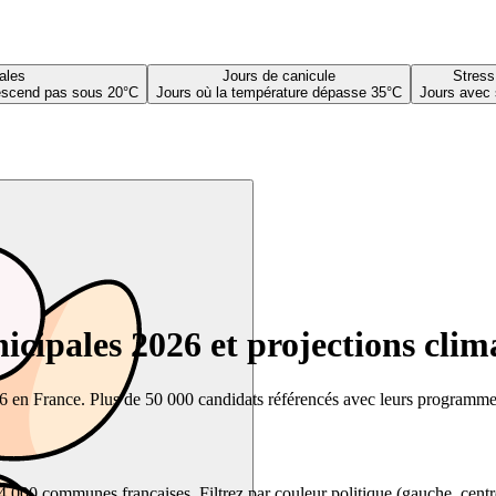
ales
Jours de canicule
Stress
descend pas sous 20°C
Jours où la température dépasse 35°C
Jours avec 
cipales 2026 et projections clim
26 en France. Plus de 50 000 candidats référencés avec leurs programmes,
00 communes françaises. Filtrez par couleur politique (gauche, centre, dr