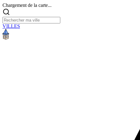
Chargement de la carte...
VILLES