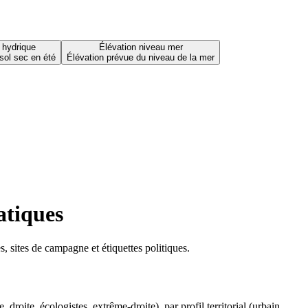
 hydrique
Élévation niveau mer
sol sec en été
Élévation prévue du niveau de la mer
atiques
 sites de campagne et étiquettes politiques.
oite, écologistes, extrême-droite), par profil territorial (urbain,