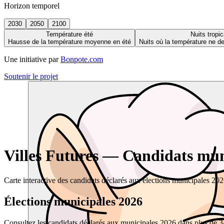
Horizon temporel
2030
2050
2100
Température été
Nuits tropic
Hausse de la température moyenne en été
Nuits où la température ne 
Une initiative par
Bonpote.com
Soutenir le projet
Villes Futures — Candidats muni
Carte interactive des candidats déclarés aux élections municipales 20
Élections municipales 2026
Consultez les candidats déclarés aux municipales 2026 dans plus de 34 0