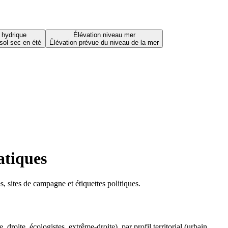
 hydrique
Élévation niveau mer
sol sec en été
Élévation prévue du niveau de la mer
atiques
 sites de campagne et étiquettes politiques.
oite, écologistes, extrême-droite), par profil territorial (urbain,