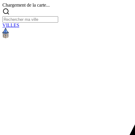
Chargement de la carte...
VILLES