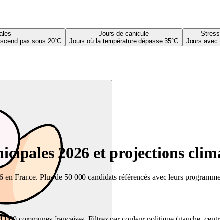
ales
Jours de canicule
Stress
descend pas sous 20°C
Jours où la température dépasse 35°C
Jours avec 
cipales 2026 et projections clim
26 en France. Plus de 50 000 candidats référencés avec leurs programmes,
00 communes françaises. Filtrez par couleur politique (gauche, centre, dr