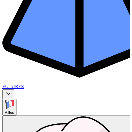
FUTURES
Villes