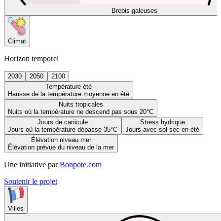
Brebis galeuses
Climat
Horizon temporel
2030
2050
2100
Température été
Hausse de la température moyenne en été
Nuits tropicales
Nuits où la température ne descend pas sous 20°C
Jours de canicule
Stress hydrique
Jours où la température dépasse 35°C
Jours avec sol sec en été
Élévation niveau mer
Élévation prévue du niveau de la mer
Une initiative par
Bonpote.com
Soutenir le projet
Villes