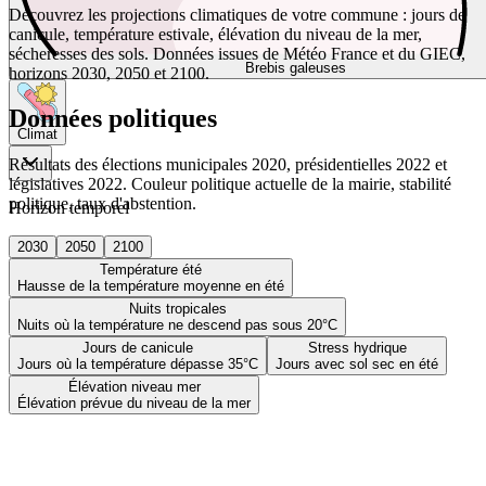
Découvrez les projections climatiques de votre commune : jours de
canicule, température estivale, élévation du niveau de la mer,
sécheresses des sols. Données issues de Météo France et du GIEC,
Brebis galeuses
horizons 2030, 2050 et 2100.
Données politiques
Climat
Résultats des élections municipales 2020, présidentielles 2022 et
législatives 2022. Couleur politique actuelle de la mairie, stabilité
politique, taux d'abstention.
Horizon temporel
2030
2050
2100
Température été
Hausse de la température moyenne en été
Nuits tropicales
Nuits où la température ne descend pas sous 20°C
Jours de canicule
Stress hydrique
Jours où la température dépasse 35°C
Jours avec sol sec en été
Élévation niveau mer
Élévation prévue du niveau de la mer