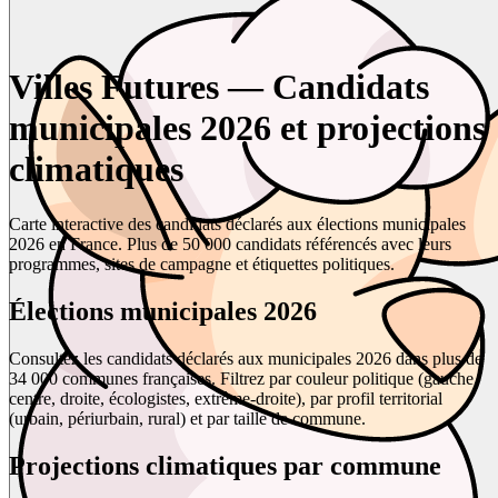
Villes Futures — Candidats
municipales 2026 et projections
climatiques
Carte interactive des candidats déclarés aux élections municipales
2026 en France. Plus de 50 000 candidats référencés avec leurs
programmes, sites de campagne et étiquettes politiques.
Élections municipales 2026
Consultez les candidats déclarés aux municipales 2026 dans plus de
34 000 communes françaises. Filtrez par couleur politique (gauche,
centre, droite, écologistes, extrême-droite), par profil territorial
(urbain, périurbain, rural) et par taille de commune.
Projections climatiques par commune