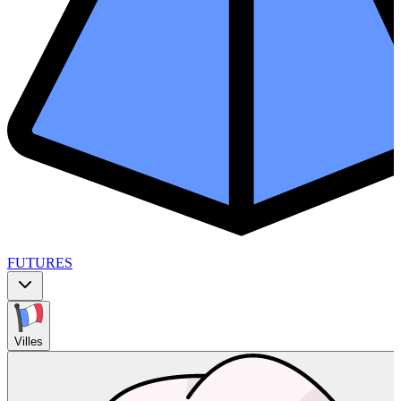
FUTURES
Villes