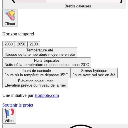
Brebis galeuses
Climat
Horizon temporel
2030
2050
2100
Température été
Hausse de la température moyenne en été
Nuits tropicales
Nuits où la température ne descend pas sous 20°C
Jours de canicule
Stress hydrique
Jours où la température dépasse 35°C
Jours avec sol sec en été
Élévation niveau mer
Élévation prévue du niveau de la mer
Une initiative par
Bonpote.com
Soutenir le projet
Villes