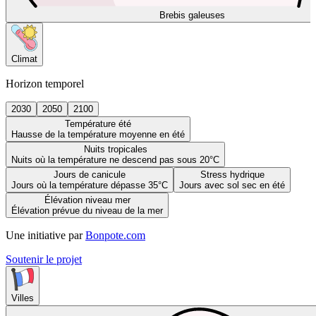
Brebis galeuses
Climat
Horizon temporel
2030
2050
2100
Température été
Hausse de la température moyenne en été
Nuits tropicales
Nuits où la température ne descend pas sous 20°C
Jours de canicule
Stress hydrique
Jours où la température dépasse 35°C
Jours avec sol sec en été
Élévation niveau mer
Élévation prévue du niveau de la mer
Une initiative par
Bonpote.com
Soutenir le projet
Villes