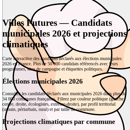
Villes Futures — Candidats
municipales 2026 et projections
climatiques
Carte interactive des candidats déclarés aux élections municipales
2026 en France. Plus de 50 000 candidats référencés avec leurs
programmes, sites de campagne et étiquettes politiques.
Élections municipales 2026
Consultez les candidats déclarés aux municipales 2026 dans plus de
34 000 communes françaises. Filtrez par couleur politique (gauche,
centre, droite, écologistes, extrême-droite), par profil territorial
(urbain, périurbain, rural) et par taille de commune.
Projections climatiques par commune