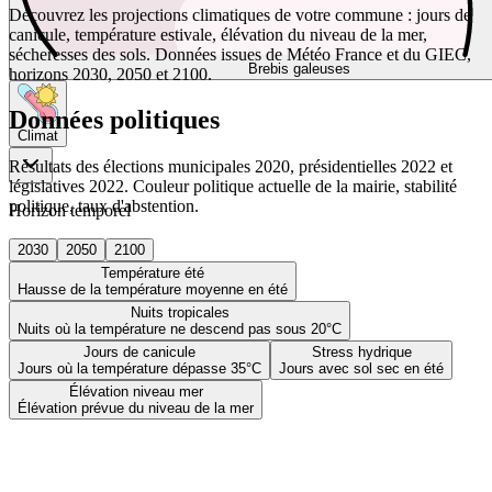
Découvrez les projections climatiques de votre commune : jours de
canicule, température estivale, élévation du niveau de la mer,
sécheresses des sols. Données issues de Météo France et du GIEC,
Brebis galeuses
horizons 2030, 2050 et 2100.
Données politiques
Climat
Résultats des élections municipales 2020, présidentielles 2022 et
législatives 2022. Couleur politique actuelle de la mairie, stabilité
politique, taux d'abstention.
Horizon temporel
2030
2050
2100
Température été
Hausse de la température moyenne en été
Nuits tropicales
Nuits où la température ne descend pas sous 20°C
Jours de canicule
Stress hydrique
Jours où la température dépasse 35°C
Jours avec sol sec en été
Élévation niveau mer
Élévation prévue du niveau de la mer