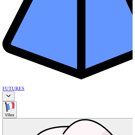
FUTURES
Villes