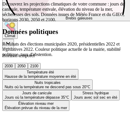
Découvrez les projections climatiques de votre commune : jours de
canicule, température estivale, élévation du niveau de la mer,
sécheresses des sols. Données issues de Météo France et du GIEC,
Brebis galeuses
horizons 2030, 2050 et 2100.
Données politiques
Climat
Résultats des élections municipales 2020, présidentielles 2022 et
législatives 2022. Couleur politique actuelle de la mairie, stabilité
politique, taux d'abstention.
Horizon temporel
2030
2050
2100
Température été
Hausse de la température moyenne en été
Nuits tropicales
Nuits où la température ne descend pas sous 20°C
Jours de canicule
Stress hydrique
Jours où la température dépasse 35°C
Jours avec sol sec en été
Élévation niveau mer
Élévation prévue du niveau de la mer