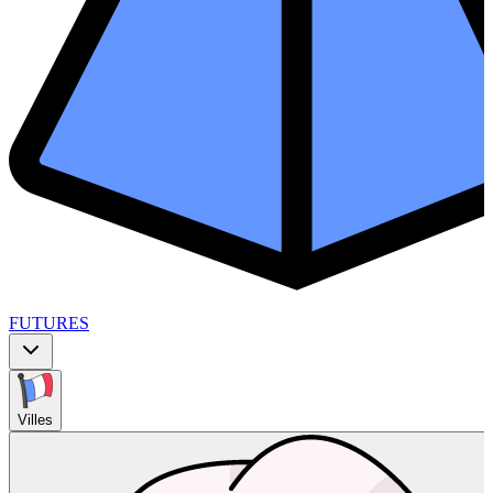
FUTURES
Villes