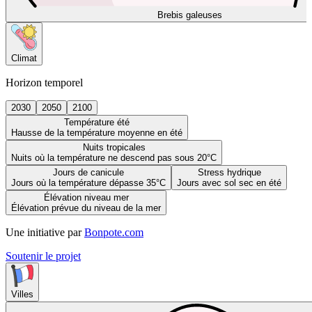
Brebis galeuses
Climat
Horizon temporel
2030
2050
2100
Température été
Hausse de la température moyenne en été
Nuits tropicales
Nuits où la température ne descend pas sous 20°C
Jours de canicule
Stress hydrique
Jours où la température dépasse 35°C
Jours avec sol sec en été
Élévation niveau mer
Élévation prévue du niveau de la mer
Une initiative par
Bonpote.com
Soutenir le projet
Villes