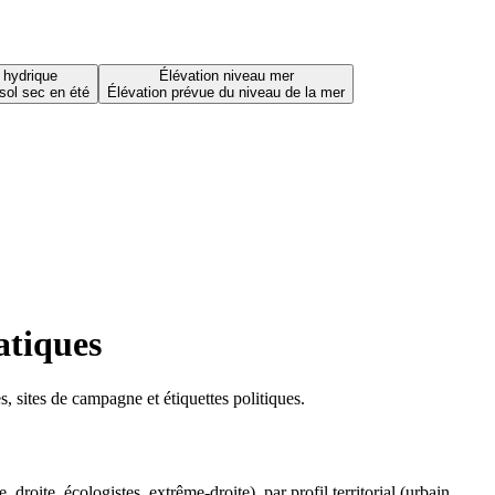
 hydrique
Élévation niveau mer
sol sec en été
Élévation prévue du niveau de la mer
atiques
 sites de campagne et étiquettes politiques.
oite, écologistes, extrême-droite), par profil territorial (urbain,