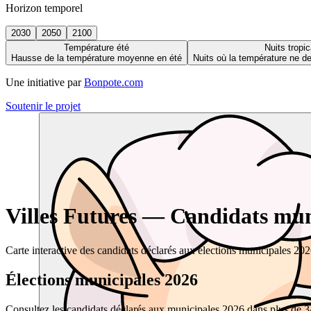
Horizon temporel
2030
2050
2100
Température été
Nuits tropic
Hausse de la température moyenne en été
Nuits où la température ne 
Une initiative par
Bonpote.com
Soutenir le projet
Villes Futures — Candidats muni
Carte interactive des candidats déclarés aux élections municipales 20
Élections municipales 2026
Consultez les candidats déclarés aux municipales 2026 dans plus de 34 0