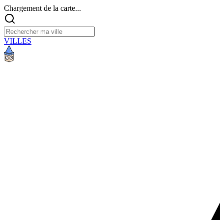
Chargement de la carte...
VILLES