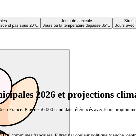
ales
Jours de canicule
Stress
descend pas sous 20°C
Jours où la température dépasse 35°C
Jours avec 
cipales 2026 et projections clim
26 en France. Plus de 50 000 candidats référencés avec leurs programmes,
00 communes françaises. Filtrez par couleur politique (gauche, centre, dr