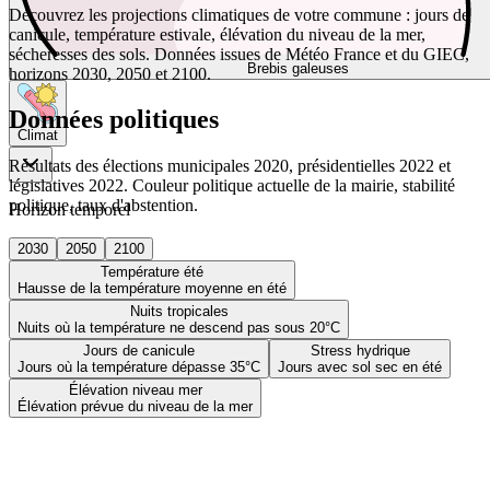
Découvrez les projections climatiques de votre commune : jours de
canicule, température estivale, élévation du niveau de la mer,
sécheresses des sols. Données issues de Météo France et du GIEC,
Brebis galeuses
horizons 2030, 2050 et 2100.
Données politiques
Climat
Résultats des élections municipales 2020, présidentielles 2022 et
législatives 2022. Couleur politique actuelle de la mairie, stabilité
politique, taux d'abstention.
Horizon temporel
2030
2050
2100
Température été
Hausse de la température moyenne en été
Nuits tropicales
Nuits où la température ne descend pas sous 20°C
Jours de canicule
Stress hydrique
Jours où la température dépasse 35°C
Jours avec sol sec en été
Élévation niveau mer
Élévation prévue du niveau de la mer