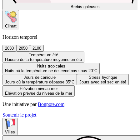
Brebis galeuses
Climat
Horizon temporel
2030
2050
2100
Température été
Hausse de la température moyenne en été
Nuits tropicales
Nuits où la température ne descend pas sous 20°C
Jours de canicule
Stress hydrique
Jours où la température dépasse 35°C
Jours avec sol sec en été
Élévation niveau mer
Élévation prévue du niveau de la mer
Une initiative par
Bonpote.com
Soutenir le projet
Villes