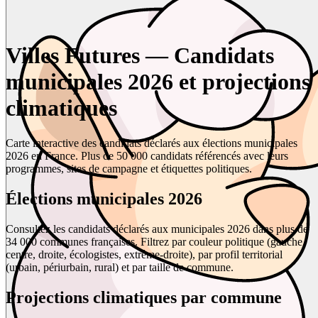
Villes Futures — Candidats
municipales 2026 et projections
climatiques
Carte interactive des candidats déclarés aux élections municipales
2026 en France. Plus de 50 000 candidats référencés avec leurs
programmes, sites de campagne et étiquettes politiques.
Élections municipales 2026
Consultez les candidats déclarés aux municipales 2026 dans plus de
34 000 communes françaises. Filtrez par couleur politique (gauche,
centre, droite, écologistes, extrême-droite), par profil territorial
(urbain, périurbain, rural) et par taille de commune.
Projections climatiques par commune