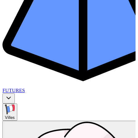
FUTURES
Villes