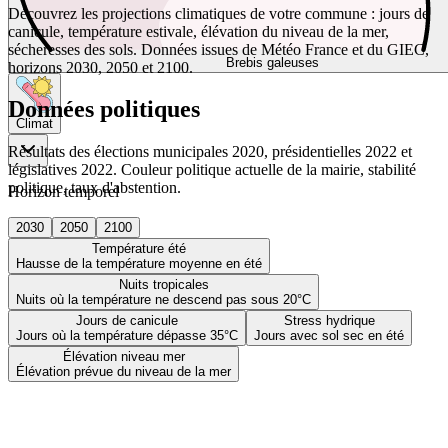
Découvrez les projections climatiques de votre commune : jours de
canicule, température estivale, élévation du niveau de la mer,
sécheresses des sols. Données issues de Météo France et du GIEC,
Brebis galeuses
horizons 2030, 2050 et 2100.
Données politiques
Climat
Résultats des élections municipales 2020, présidentielles 2022 et
législatives 2022. Couleur politique actuelle de la mairie, stabilité
politique, taux d'abstention.
Horizon temporel
2030
2050
2100
Température été
Hausse de la température moyenne en été
Nuits tropicales
Nuits où la température ne descend pas sous 20°C
Jours de canicule
Stress hydrique
Jours où la température dépasse 35°C
Jours avec sol sec en été
Élévation niveau mer
Élévation prévue du niveau de la mer