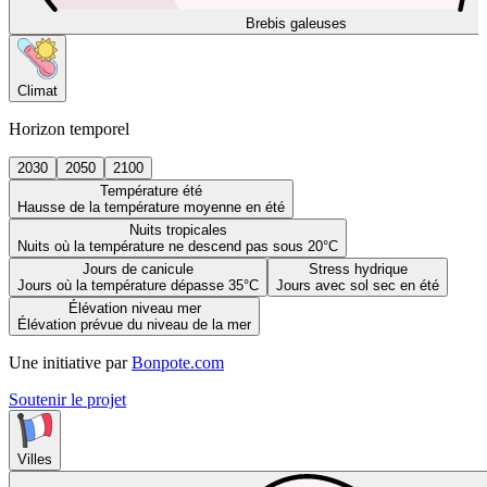
Brebis galeuses
Climat
Horizon temporel
2030
2050
2100
Température été
Hausse de la température moyenne en été
Nuits tropicales
Nuits où la température ne descend pas sous 20°C
Jours de canicule
Stress hydrique
Jours où la température dépasse 35°C
Jours avec sol sec en été
Élévation niveau mer
Élévation prévue du niveau de la mer
Une initiative par
Bonpote.com
Soutenir le projet
Villes