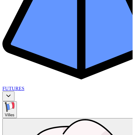
FUTURES
Villes