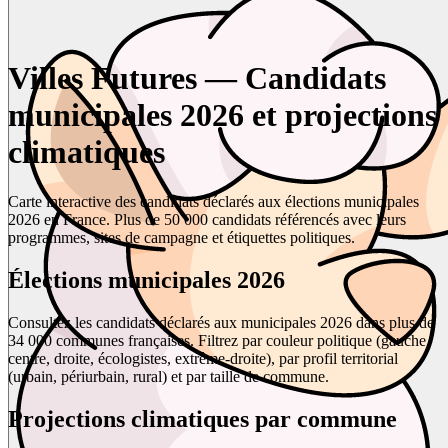
Villes Futures — Candidats
municipales 2026 et projections
climatiques
Carte interactive des candidats déclarés aux élections municipales
2026 en France. Plus de 50 000 candidats référencés avec leurs
programmes, sites de campagne et étiquettes politiques.
Élections municipales 2026
Consultez les candidats déclarés aux municipales 2026 dans plus de
34 000 communes françaises. Filtrez par couleur politique (gauche,
centre, droite, écologistes, extrême-droite), par profil territorial
(urbain, périurbain, rural) et par taille de commune.
Projections climatiques par commune