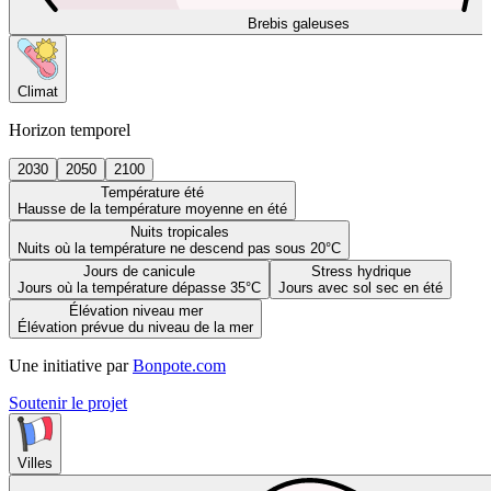
Brebis galeuses
Climat
Horizon temporel
2030
2050
2100
Température été
Hausse de la température moyenne en été
Nuits tropicales
Nuits où la température ne descend pas sous 20°C
Jours de canicule
Stress hydrique
Jours où la température dépasse 35°C
Jours avec sol sec en été
Élévation niveau mer
Élévation prévue du niveau de la mer
Une initiative par
Bonpote.com
Soutenir le projet
Villes