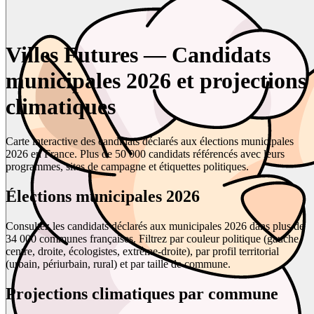
Villes Futures — Candidats
municipales 2026 et projections
climatiques
Carte interactive des candidats déclarés aux élections municipales
2026 en France. Plus de 50 000 candidats référencés avec leurs
programmes, sites de campagne et étiquettes politiques.
Élections municipales 2026
Consultez les candidats déclarés aux municipales 2026 dans plus de
34 000 communes françaises. Filtrez par couleur politique (gauche,
centre, droite, écologistes, extrême-droite), par profil territorial
(urbain, périurbain, rural) et par taille de commune.
Projections climatiques par commune