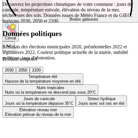
Découvrez les projections climatiques de votre commune : jours de
canicule, température estivale, élévation du niveau de la mer,
sécheresses des sols. Données issues de Météo France et du GIEC,
Brebis galeuses
horizons 2030, 2050 et 2100.
Données politiques
Climat
Résultats des élections municipales 2020, présidentielles 2022 et
législatives 2022. Couleur politique actuelle de la mairie, stabilité
politique, taux d'abstention.
Horizon temporel
2030
2050
2100
Température été
Hausse de la température moyenne en été
Nuits tropicales
Nuits où la température ne descend pas sous 20°C
Jours de canicule
Stress hydrique
Jours où la température dépasse 35°C
Jours avec sol sec en été
Élévation niveau mer
Élévation prévue du niveau de la mer