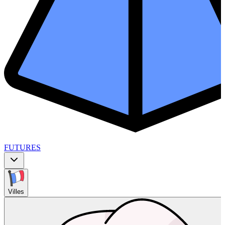
FUTURES
Villes