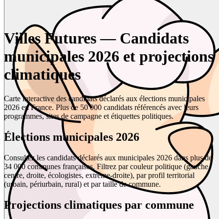
Villes Futures — Candidats
municipales 2026 et projections
climatiques
Carte interactive des candidats déclarés aux élections municipales
2026 en France. Plus de 50 000 candidats référencés avec leurs
programmes, sites de campagne et étiquettes politiques.
Élections municipales 2026
Consultez les candidats déclarés aux municipales 2026 dans plus de
34 000 communes françaises. Filtrez par couleur politique (gauche,
centre, droite, écologistes, extrême-droite), par profil territorial
(urbain, périurbain, rural) et par taille de commune.
Projections climatiques par commune