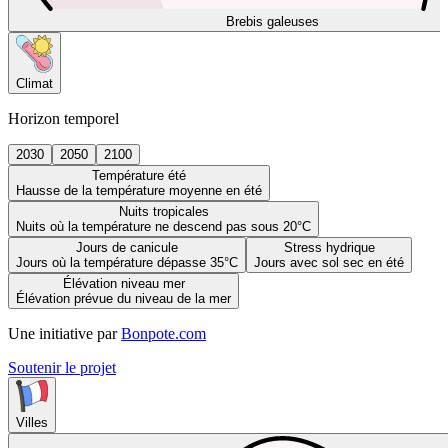
Brebis galeuses
Climat
Horizon temporel
2030
2050
2100
Température été
Hausse de la température moyenne en été
Nuits tropicales
Nuits où la température ne descend pas sous 20°C
Jours de canicule
Stress hydrique
Jours où la température dépasse 35°C
Jours avec sol sec en été
Élévation niveau mer
Élévation prévue du niveau de la mer
Une initiative par
Bonpote.com
Soutenir le projet
Villes