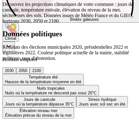
Découvrez les projections climatiques de votre commune : jours de
canicule, température estivale, élévation du niveau de la mer,
sécheresses des sols. Données issues de Météo France et du GIEC,
Brebis galeuses
horizons 2030, 2050 et 2100.
Données politiques
Climat
Résultats des élections municipales 2020, présidentielles 2022 et
législatives 2022. Couleur politique actuelle de la mairie, stabilité
politique, taux d'abstention.
Horizon temporel
2030
2050
2100
Température été
Hausse de la température moyenne en été
Nuits tropicales
Nuits où la température ne descend pas sous 20°C
Jours de canicule
Stress hydrique
Jours où la température dépasse 35°C
Jours avec sol sec en été
Élévation niveau mer
Élévation prévue du niveau de la mer