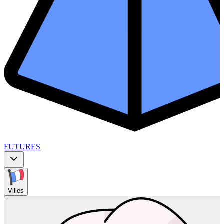
FUTURES
Villes