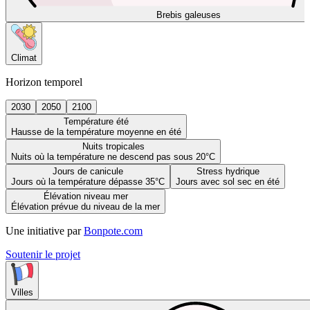
Brebis galeuses
Climat
Horizon temporel
2030
2050
2100
Température été
Hausse de la température moyenne en été
Nuits tropicales
Nuits où la température ne descend pas sous 20°C
Jours de canicule
Stress hydrique
Jours où la température dépasse 35°C
Jours avec sol sec en été
Élévation niveau mer
Élévation prévue du niveau de la mer
Une initiative par
Bonpote.com
Soutenir le projet
Villes