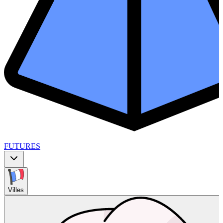
FUTURES
Villes