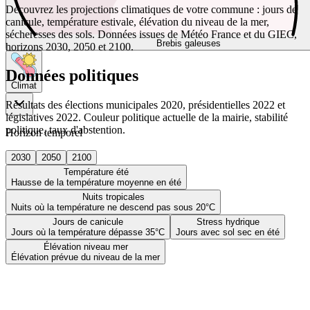
Découvrez les projections climatiques de votre commune : jours de
canicule, température estivale, élévation du niveau de la mer,
sécheresses des sols. Données issues de Météo France et du GIEC,
Brebis galeuses
horizons 2030, 2050 et 2100.
Données politiques
Climat
Résultats des élections municipales 2020, présidentielles 2022 et
législatives 2022. Couleur politique actuelle de la mairie, stabilité
politique, taux d'abstention.
Horizon temporel
2030
2050
2100
Température été
Hausse de la température moyenne en été
Nuits tropicales
Nuits où la température ne descend pas sous 20°C
Jours de canicule
Stress hydrique
Jours où la température dépasse 35°C
Jours avec sol sec en été
Élévation niveau mer
Élévation prévue du niveau de la mer