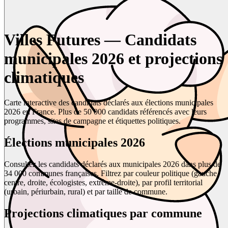
Villes Futures — Candidats
municipales 2026 et projections
climatiques
Carte interactive des candidats déclarés aux élections municipales
2026 en France. Plus de 50 000 candidats référencés avec leurs
programmes, sites de campagne et étiquettes politiques.
Élections municipales 2026
Consultez les candidats déclarés aux municipales 2026 dans plus de
34 000 communes françaises. Filtrez par couleur politique (gauche,
centre, droite, écologistes, extrême-droite), par profil territorial
(urbain, périurbain, rural) et par taille de commune.
Projections climatiques par commune