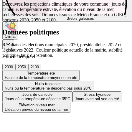
Découvrez les projections climatiques de votre commune : jours de
canicule, température estivale, élévation du niveau de la mer,
sécheresses des sols. Données issues de Météo France et du GIEC,
Brebis galeuses
horizons 2030, 2050 et 2100.
Données politiques
Climat
Résultats des élections municipales 2020, présidentielles 2022 et
législatives 2022. Couleur politique actuelle de la mairie, stabilité
politique, taux d'abstention.
Horizon temporel
2030
2050
2100
Température été
Hausse de la température moyenne en été
Nuits tropicales
Nuits où la température ne descend pas sous 20°C
Jours de canicule
Stress hydrique
Jours où la température dépasse 35°C
Jours avec sol sec en été
Élévation niveau mer
Élévation prévue du niveau de la mer