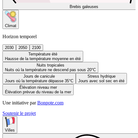
Brebis galeuses
Climat
Horizon temporel
2030
2050
2100
Température été
Hausse de la température moyenne en été
Nuits tropicales
Nuits où la température ne descend pas sous 20°C
Jours de canicule
Stress hydrique
Jours où la température dépasse 35°C
Jours avec sol sec en été
Élévation niveau mer
Élévation prévue du niveau de la mer
Une initiative par
Bonpote.com
Soutenir le projet
Villes