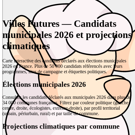
Villes Futures — Candidats
municipales 2026 et projections
climatiques
Carte interactive des candidats déclarés aux élections municipales
2026 en France. Plus de 50 000 candidats référencés avec leurs
programmes, sites de campagne et étiquettes politiques.
Élections municipales 2026
Consultez les candidats déclarés aux municipales 2026 dans plus de
34 000 communes françaises. Filtrez par couleur politique (gauche,
centre, droite, écologistes, extrême-droite), par profil territorial
(urbain, périurbain, rural) et par taille de commune.
Projections climatiques par commune