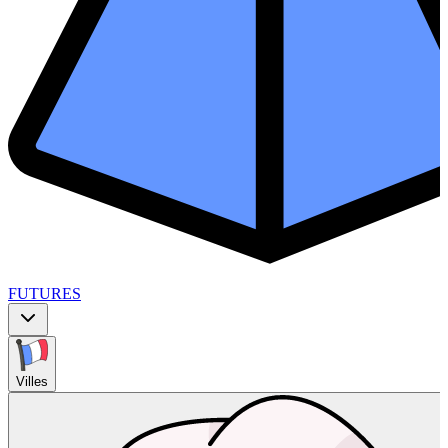
FUTURES
Villes