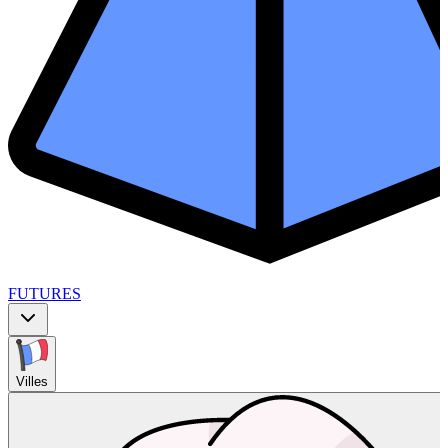
FUTURES
Villes