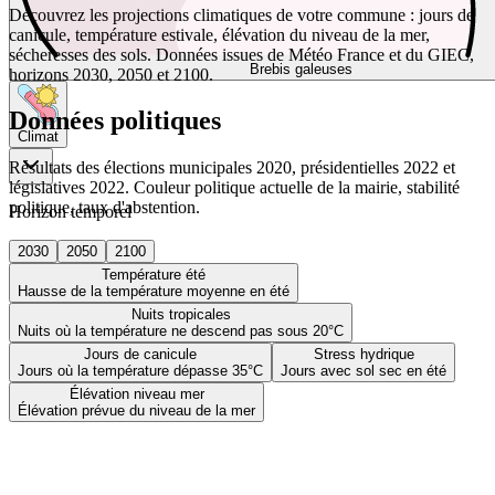
Découvrez les projections climatiques de votre commune : jours de
canicule, température estivale, élévation du niveau de la mer,
sécheresses des sols. Données issues de Météo France et du GIEC,
Brebis galeuses
horizons 2030, 2050 et 2100.
Données politiques
Climat
Résultats des élections municipales 2020, présidentielles 2022 et
législatives 2022. Couleur politique actuelle de la mairie, stabilité
politique, taux d'abstention.
Horizon temporel
2030
2050
2100
Température été
Hausse de la température moyenne en été
Nuits tropicales
Nuits où la température ne descend pas sous 20°C
Jours de canicule
Stress hydrique
Jours où la température dépasse 35°C
Jours avec sol sec en été
Élévation niveau mer
Élévation prévue du niveau de la mer