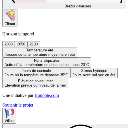
Brebis galeuses
Climat
Horizon temporel
2030
2050
2100
Température été
Hausse de la température moyenne en été
Nuits tropicales
Nuits où la température ne descend pas sous 20°C
Jours de canicule
Stress hydrique
Jours où la température dépasse 35°C
Jours avec sol sec en été
Élévation niveau mer
Élévation prévue du niveau de la mer
Une initiative par
Bonpote.com
Soutenir le projet
Villes