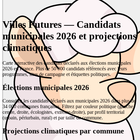
Villes Futures — Candidats
municipales 2026 et projections
climatiques
Carte interactive des candidats déclarés aux élections municipales
2026 en France. Plus de 50 000 candidats référencés avec leurs
programmes, sites de campagne et étiquettes politiques.
Élections municipales 2026
Consultez les candidats déclarés aux municipales 2026 dans plus de
34 000 communes françaises. Filtrez par couleur politique (gauche,
centre, droite, écologistes, extrême-droite), par profil territorial
(urbain, périurbain, rural) et par taille de commune.
Projections climatiques par commune