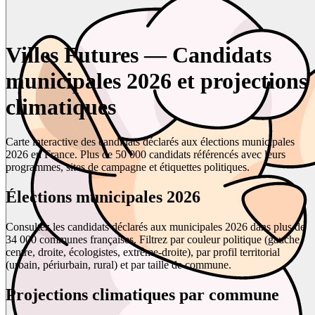
Villes Futures — Candidats
municipales 2026 et projections
climatiques
Carte interactive des candidats déclarés aux élections municipales
2026 en France. Plus de 50 000 candidats référencés avec leurs
programmes, sites de campagne et étiquettes politiques.
Élections municipales 2026
Consultez les candidats déclarés aux municipales 2026 dans plus de
34 000 communes françaises. Filtrez par couleur politique (gauche,
centre, droite, écologistes, extrême-droite), par profil territorial
(urbain, périurbain, rural) et par taille de commune.
Projections climatiques par commune