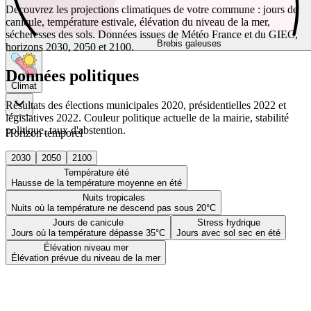
Découvrez les projections climatiques de votre commune : jours de
canicule, température estivale, élévation du niveau de la mer,
sécheresses des sols. Données issues de Météo France et du GIEC,
Brebis galeuses
horizons 2030, 2050 et 2100.
Données politiques
Climat
Résultats des élections municipales 2020, présidentielles 2022 et
législatives 2022. Couleur politique actuelle de la mairie, stabilité
politique, taux d'abstention.
Horizon temporel
2030
2050
2100
Température été
Hausse de la température moyenne en été
Nuits tropicales
Nuits où la température ne descend pas sous 20°C
Jours de canicule
Stress hydrique
Jours où la température dépasse 35°C
Jours avec sol sec en été
Élévation niveau mer
Élévation prévue du niveau de la mer