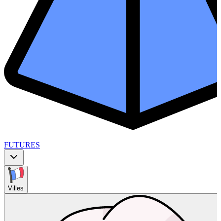
FUTURES
Villes