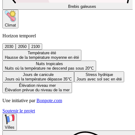
Brebis galeuses
Climat
Horizon temporel
2030
2050
2100
Température été
Hausse de la température moyenne en été
Nuits tropicales
Nuits où la température ne descend pas sous 20°C
Jours de canicule
Stress hydrique
Jours où la température dépasse 35°C
Jours avec sol sec en été
Élévation niveau mer
Élévation prévue du niveau de la mer
Une initiative par
Bonpote.com
Soutenir le projet
Villes