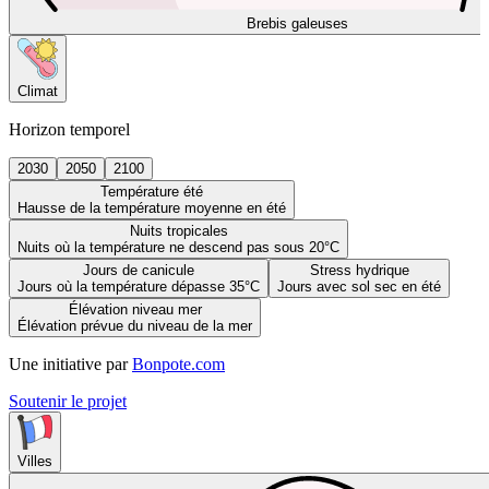
Brebis galeuses
Climat
Horizon temporel
2030
2050
2100
Température été
Hausse de la température moyenne en été
Nuits tropicales
Nuits où la température ne descend pas sous 20°C
Jours de canicule
Stress hydrique
Jours où la température dépasse 35°C
Jours avec sol sec en été
Élévation niveau mer
Élévation prévue du niveau de la mer
Une initiative par
Bonpote.com
Soutenir le projet
Villes