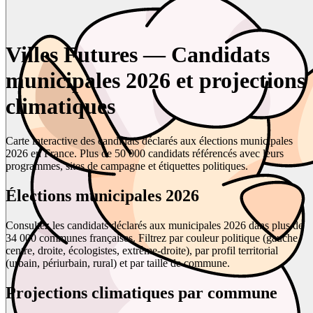
Villes Futures — Candidats
municipales 2026 et projections
climatiques
Carte interactive des candidats déclarés aux élections municipales
2026 en France. Plus de 50 000 candidats référencés avec leurs
programmes, sites de campagne et étiquettes politiques.
Élections municipales 2026
Consultez les candidats déclarés aux municipales 2026 dans plus de
34 000 communes françaises. Filtrez par couleur politique (gauche,
centre, droite, écologistes, extrême-droite), par profil territorial
(urbain, périurbain, rural) et par taille de commune.
Projections climatiques par commune