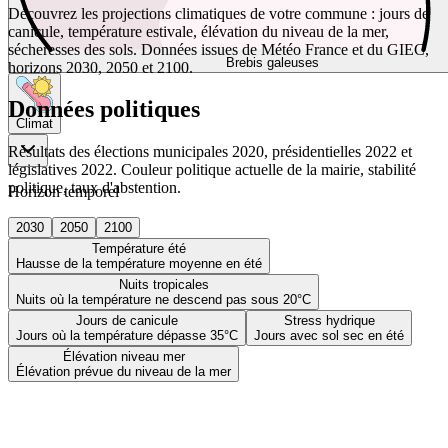
Découvrez les projections climatiques de votre commune : jours de
canicule, température estivale, élévation du niveau de la mer,
sécheresses des sols. Données issues de Météo France et du GIEC,
Brebis galeuses
horizons 2030, 2050 et 2100.
Données politiques
Climat
Résultats des élections municipales 2020, présidentielles 2022 et
législatives 2022. Couleur politique actuelle de la mairie, stabilité
politique, taux d'abstention.
Horizon temporel
2030
2050
2100
Température été
Hausse de la température moyenne en été
Nuits tropicales
Nuits où la température ne descend pas sous 20°C
Jours de canicule
Stress hydrique
Jours où la température dépasse 35°C
Jours avec sol sec en été
Élévation niveau mer
Élévation prévue du niveau de la mer