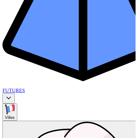
FUTURES
Villes