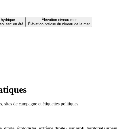
 hydrique
Élévation niveau mer
sol sec en été
Élévation prévue du niveau de la mer
atiques
 sites de campagne et étiquettes politiques.
oite, écologistes, extrême-droite), par profil territorial (urbain,