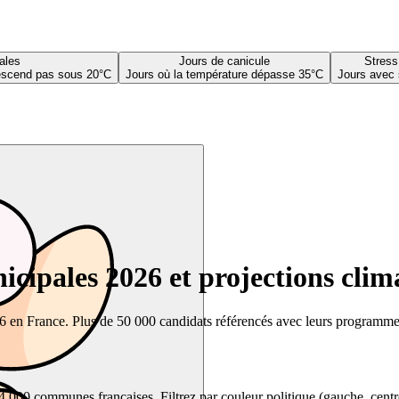
ales
Jours de canicule
Stress
descend pas sous 20°C
Jours où la température dépasse 35°C
Jours avec 
cipales 2026 et projections clim
26 en France. Plus de 50 000 candidats référencés avec leurs programmes,
00 communes françaises. Filtrez par couleur politique (gauche, centre, dr