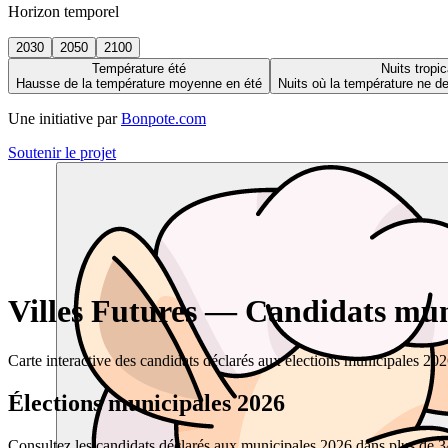
Horizon temporel
2030
2050
2100
Température été
Nuits tropic
Hausse de la température moyenne en été
Nuits où la température ne 
Une initiative par
Bonpote.com
Soutenir le projet
Villes Futures — Candidats muni
Carte interactive des candidats déclarés aux élections municipales 20
Élections municipales 2026
Consultez les candidats déclarés aux municipales 2026 dans plus de 34 0