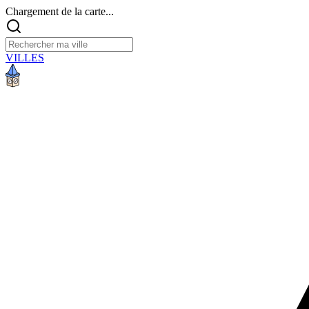
Chargement de la carte...
VILLES