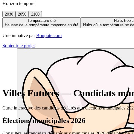
Horizon temporel
2030
2050
2100
Température été
Nuits tropic
Hausse de la température moyenne en été
Nuits où la température ne 
Une initiative par
Bonpote.com
Soutenir le projet
Villes Futures — Candidats muni
Carte interactive des candidats déclarés aux élections municipales 20
Élections municipales 2026
Consultez les candidats déclarés aux municipales 2026 dans plus de 34 0