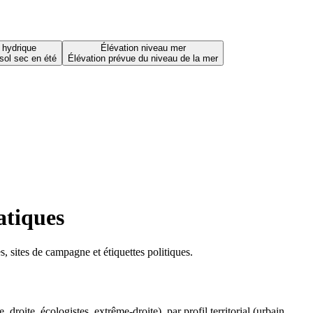
 hydrique
Élévation niveau mer
sol sec en été
Élévation prévue du niveau de la mer
atiques
 sites de campagne et étiquettes politiques.
oite, écologistes, extrême-droite), par profil territorial (urbain,