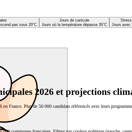
ales
Jours de canicule
Stress
descend pas sous 20°C
Jours où la température dépasse 35°C
Jours avec 
cipales 2026 et projections clim
26 en France. Plus de 50 000 candidats référencés avec leurs programmes,
00 communes françaises. Filtrez par couleur politique (gauche, centre, dr