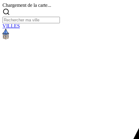
Chargement de la carte...
VILLES