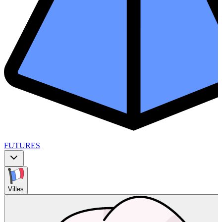
FUTURES
Villes