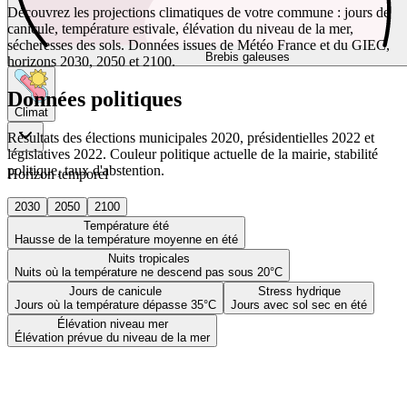
Découvrez les projections climatiques de votre commune : jours de
canicule, température estivale, élévation du niveau de la mer,
sécheresses des sols. Données issues de Météo France et du GIEC,
Brebis galeuses
horizons 2030, 2050 et 2100.
Données politiques
Climat
Résultats des élections municipales 2020, présidentielles 2022 et
législatives 2022. Couleur politique actuelle de la mairie, stabilité
politique, taux d'abstention.
Horizon temporel
2030
2050
2100
Température été
Hausse de la température moyenne en été
Nuits tropicales
Nuits où la température ne descend pas sous 20°C
Jours de canicule
Stress hydrique
Jours où la température dépasse 35°C
Jours avec sol sec en été
Élévation niveau mer
Élévation prévue du niveau de la mer