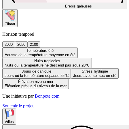
Brebis galeuses
Climat
Horizon temporel
2030
2050
2100
Température été
Hausse de la température moyenne en été
Nuits tropicales
Nuits où la température ne descend pas sous 20°C
Jours de canicule
Stress hydrique
Jours où la température dépasse 35°C
Jours avec sol sec en été
Élévation niveau mer
Élévation prévue du niveau de la mer
Une initiative par
Bonpote.com
Soutenir le projet
Villes