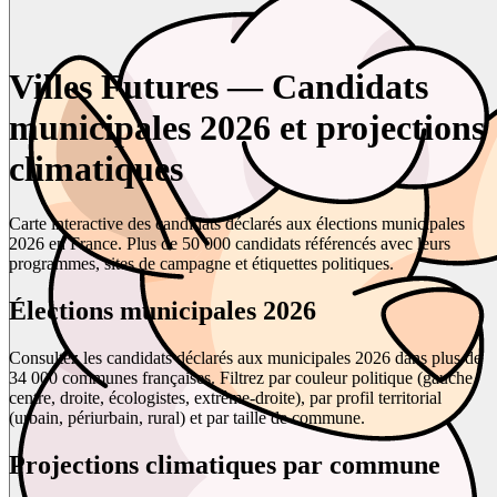
Villes Futures — Candidats
municipales 2026 et projections
climatiques
Carte interactive des candidats déclarés aux élections municipales
2026 en France. Plus de 50 000 candidats référencés avec leurs
programmes, sites de campagne et étiquettes politiques.
Élections municipales 2026
Consultez les candidats déclarés aux municipales 2026 dans plus de
34 000 communes françaises. Filtrez par couleur politique (gauche,
centre, droite, écologistes, extrême-droite), par profil territorial
(urbain, périurbain, rural) et par taille de commune.
Projections climatiques par commune