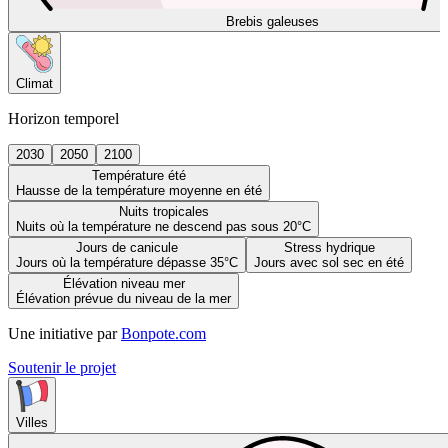
Brebis galeuses
Climat
Horizon temporel
2030
2050
2100
Température été
Hausse de la température moyenne en été
Nuits tropicales
Nuits où la température ne descend pas sous 20°C
Jours de canicule
Stress hydrique
Jours où la température dépasse 35°C
Jours avec sol sec en été
Élévation niveau mer
Élévation prévue du niveau de la mer
Une initiative par
Bonpote.com
Soutenir le projet
Villes