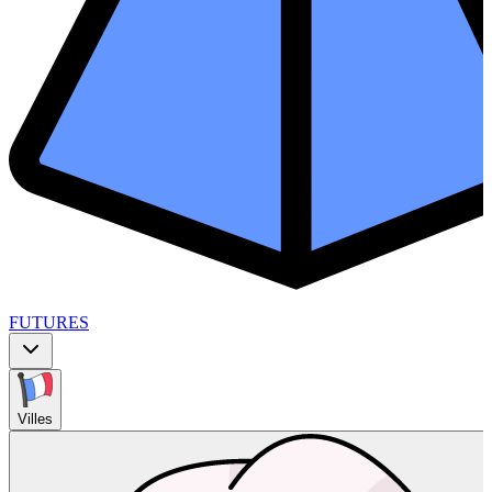
FUTURES
Villes