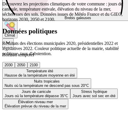
Découvrez les projections climatiques de votre commune : jours de
canicule, température estivale, élévation du niveau de la mer,
sécheresses des sols. Données issues de Météo France et du GIEC,
Brebis galeuses
horizons 2030, 2050 et 2100.
Données politiques
Climat
Résultats des élections municipales 2020, présidentielles 2022 et
législatives 2022. Couleur politique actuelle de la mairie, stabilité
politique, taux d'abstention.
Horizon temporel
2030
2050
2100
Température été
Hausse de la température moyenne en été
Nuits tropicales
Nuits où la température ne descend pas sous 20°C
Jours de canicule
Stress hydrique
Jours où la température dépasse 35°C
Jours avec sol sec en été
Élévation niveau mer
Élévation prévue du niveau de la mer