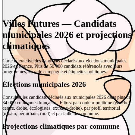
Villes Futures — Candidats
municipales 2026 et projections
climatiques
Carte interactive des candidats déclarés aux élections municipales
2026 en France. Plus de 50 000 candidats référencés avec leurs
programmes, sites de campagne et étiquettes politiques.
Élections municipales 2026
Consultez les candidats déclarés aux municipales 2026 dans plus de
34 000 communes françaises. Filtrez par couleur politique (gauche,
centre, droite, écologistes, extrême-droite), par profil territorial
(urbain, périurbain, rural) et par taille de commune.
Projections climatiques par commune