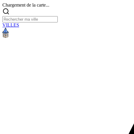
Chargement de la carte...
VILLES