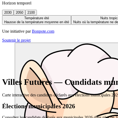
Horizon temporel
2030
2050
2100
Température été
Nuits tropic
Hausse de la température moyenne en été
Nuits où la température ne 
Une initiative par
Bonpote.com
Soutenir le projet
Villes Futures — Candidats muni
Carte interactive des candidats déclarés aux élections municipales 20
Élections municipales 2026
Consultez les candidats déclarés aux municipales 2026 dans plus de 34 0