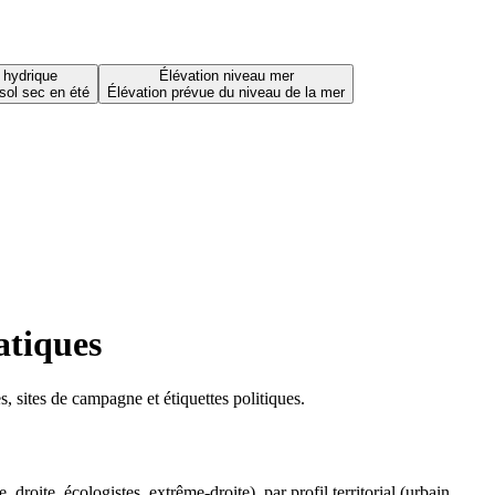
 hydrique
Élévation niveau mer
sol sec en été
Élévation prévue du niveau de la mer
atiques
 sites de campagne et étiquettes politiques.
oite, écologistes, extrême-droite), par profil territorial (urbain,