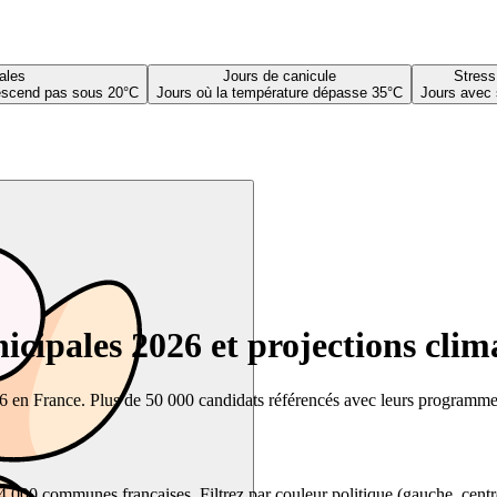
ales
Jours de canicule
Stress
descend pas sous 20°C
Jours où la température dépasse 35°C
Jours avec 
cipales 2026 et projections clim
26 en France. Plus de 50 000 candidats référencés avec leurs programmes,
00 communes françaises. Filtrez par couleur politique (gauche, centre, dr