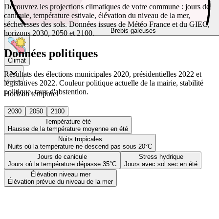
Découvrez les projections climatiques de votre commune : jours de
canicule, température estivale, élévation du niveau de la mer,
sécheresses des sols. Données issues de Météo France et du GIEC,
Brebis galeuses
horizons 2030, 2050 et 2100.
Données politiques
Climat
Résultats des élections municipales 2020, présidentielles 2022 et
législatives 2022. Couleur politique actuelle de la mairie, stabilité
politique, taux d'abstention.
Horizon temporel
2030
2050
2100
Température été
Hausse de la température moyenne en été
Nuits tropicales
Nuits où la température ne descend pas sous 20°C
Jours de canicule
Stress hydrique
Jours où la température dépasse 35°C
Jours avec sol sec en été
Élévation niveau mer
Élévation prévue du niveau de la mer