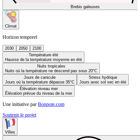
Brebis galeuses
Climat
Horizon temporel
2030
2050
2100
Température été
Hausse de la température moyenne en été
Nuits tropicales
Nuits où la température ne descend pas sous 20°C
Jours de canicule
Stress hydrique
Jours où la température dépasse 35°C
Jours avec sol sec en été
Élévation niveau mer
Élévation prévue du niveau de la mer
Une initiative par
Bonpote.com
Soutenir le projet
Villes