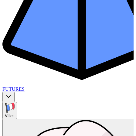
FUTURES
Villes