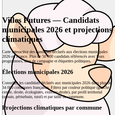
Villes Futures — Candidats
municipales 2026 et projections
climatiques
Carte interactive des candidats déclarés aux élections municipales
2026 en France. Plus de 50 000 candidats référencés avec leurs
programmes, sites de campagne et étiquettes politiques.
Élections municipales 2026
Consultez les candidats déclarés aux municipales 2026 dans plus de
34 000 communes françaises. Filtrez par couleur politique (gauche,
centre, droite, écologistes, extrême-droite), par profil territorial
(urbain, périurbain, rural) et par taille de commune.
Projections climatiques par commune