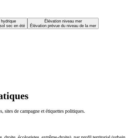
 hydrique
Élévation niveau mer
sol sec en été
Élévation prévue du niveau de la mer
atiques
 sites de campagne et étiquettes politiques.
oite, écologistes, extrême-droite), par profil territorial (urbain,