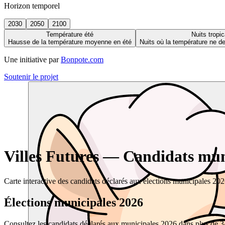
Horizon temporel
2030
2050
2100
Température été
Nuits tropic
Hausse de la température moyenne en été
Nuits où la température ne 
Une initiative par
Bonpote.com
Soutenir le projet
Villes Futures — Candidats muni
Carte interactive des candidats déclarés aux élections municipales 20
Élections municipales 2026
Consultez les candidats déclarés aux municipales 2026 dans plus de 34 0