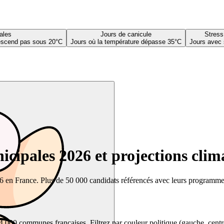
ales
Jours de canicule
Stress
descend pas sous 20°C
Jours où la température dépasse 35°C
Jours avec 
cipales 2026 et projections clim
26 en France. Plus de 50 000 candidats référencés avec leurs programmes,
00 communes françaises. Filtrez par couleur politique (gauche, centre, dr