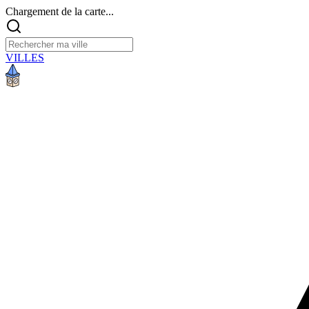
Chargement de la carte...
VILLES