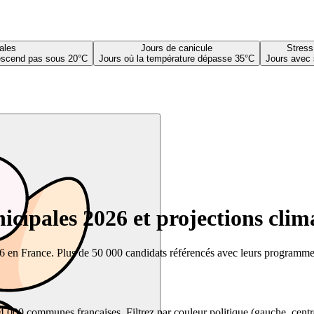
ales
Jours de canicule
Stress
descend pas sous 20°C
Jours où la température dépasse 35°C
Jours avec 
cipales 2026 et projections clim
26 en France. Plus de 50 000 candidats référencés avec leurs programmes,
00 communes françaises. Filtrez par couleur politique (gauche, centre, dr