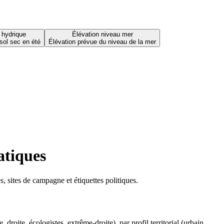
 hydrique
Élévation niveau mer
sol sec en été
Élévation prévue du niveau de la mer
atiques
 sites de campagne et étiquettes politiques.
oite, écologistes, extrême-droite), par profil territorial (urbain,