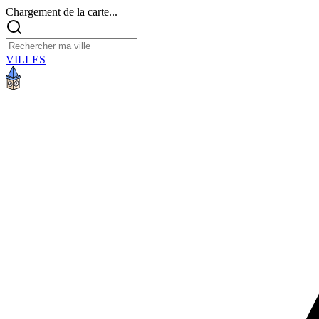
Chargement de la carte...
VILLES