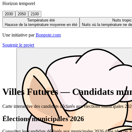
Horizon temporel
2030
2050
2100
Température été
Nuits tropic
Hausse de la température moyenne en été
Nuits où la température ne 
Une initiative par
Bonpote.com
Soutenir le projet
Villes Futures — Candidats muni
Carte interactive des candidats déclarés aux élections municipales 20
Élections municipales 2026
Consultez les candidats déclarés aux municipales 2026 dans plus de 34 0