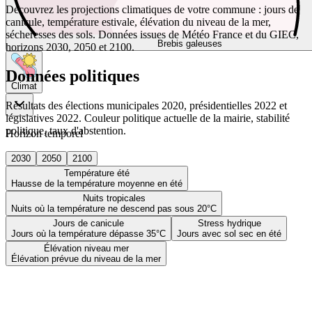
Découvrez les projections climatiques de votre commune : jours de
canicule, température estivale, élévation du niveau de la mer,
sécheresses des sols. Données issues de Météo France et du GIEC,
Brebis galeuses
horizons 2030, 2050 et 2100.
Données politiques
Climat
Résultats des élections municipales 2020, présidentielles 2022 et
législatives 2022. Couleur politique actuelle de la mairie, stabilité
politique, taux d'abstention.
Horizon temporel
2030
2050
2100
Température été
Hausse de la température moyenne en été
Nuits tropicales
Nuits où la température ne descend pas sous 20°C
Jours de canicule
Stress hydrique
Jours où la température dépasse 35°C
Jours avec sol sec en été
Élévation niveau mer
Élévation prévue du niveau de la mer