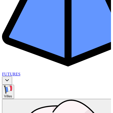
FUTURES
Villes