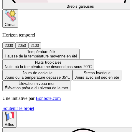
Brebis galeuses
Climat
Horizon temporel
2030
2050
2100
Température été
Hausse de la température moyenne en été
Nuits tropicales
Nuits où la température ne descend pas sous 20°C
Jours de canicule
Stress hydrique
Jours où la température dépasse 35°C
Jours avec sol sec en été
Élévation niveau mer
Élévation prévue du niveau de la mer
Une initiative par
Bonpote.com
Soutenir le projet
Villes