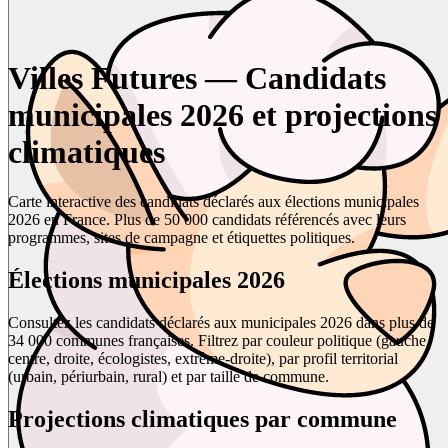
Villes Futures — Candidats
municipales 2026 et projections
climatiques
Carte interactive des candidats déclarés aux élections municipales
2026 en France. Plus de 50 000 candidats référencés avec leurs
programmes, sites de campagne et étiquettes politiques.
Élections municipales 2026
Consultez les candidats déclarés aux municipales 2026 dans plus de
34 000 communes françaises. Filtrez par couleur politique (gauche,
centre, droite, écologistes, extrême-droite), par profil territorial
(urbain, périurbain, rural) et par taille de commune.
Projections climatiques par commune