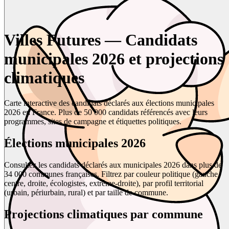
Villes Futures — Candidats
municipales 2026 et projections
climatiques
Carte interactive des candidats déclarés aux élections municipales
2026 en France. Plus de 50 000 candidats référencés avec leurs
programmes, sites de campagne et étiquettes politiques.
Élections municipales 2026
Consultez les candidats déclarés aux municipales 2026 dans plus de
34 000 communes françaises. Filtrez par couleur politique (gauche,
centre, droite, écologistes, extrême-droite), par profil territorial
(urbain, périurbain, rural) et par taille de commune.
Projections climatiques par commune