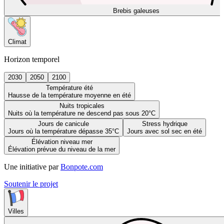
Brebis galeuses
Climat
Horizon temporel
2030
2050
2100
Température été
Hausse de la température moyenne en été
Nuits tropicales
Nuits où la température ne descend pas sous 20°C
Jours de canicule
Stress hydrique
Jours où la température dépasse 35°C
Jours avec sol sec en été
Élévation niveau mer
Élévation prévue du niveau de la mer
Une initiative par
Bonpote.com
Soutenir le projet
Villes