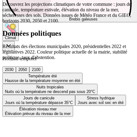
Découvrez les projections climatiques de votre commune : jours de
canicule, température estivale, élévation du niveau de la mer,
sécheresses des sols. Données issues de Météo France et du GIEC,
Brebis galeuses
horizons 2030, 2050 et 2100.
Données politiques
Climat
Résultats des élections municipales 2020, présidentielles 2022 et
législatives 2022. Couleur politique actuelle de la mairie, stabilité
politique, taux d'abstention.
Horizon temporel
2030
2050
2100
Température été
Hausse de la température moyenne en été
Nuits tropicales
Nuits où la température ne descend pas sous 20°C
Jours de canicule
Stress hydrique
Jours où la température dépasse 35°C
Jours avec sol sec en été
Élévation niveau mer
Élévation prévue du niveau de la mer