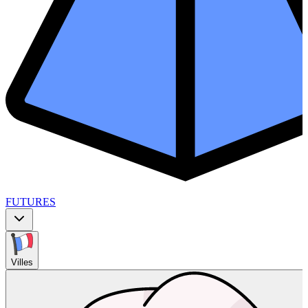
FUTURES
Villes