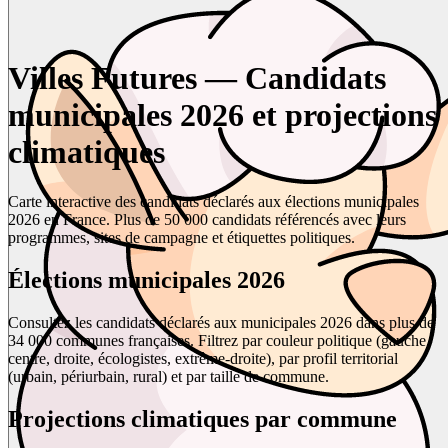
Villes Futures — Candidats
municipales 2026 et projections
climatiques
Carte interactive des candidats déclarés aux élections municipales
2026 en France. Plus de 50 000 candidats référencés avec leurs
programmes, sites de campagne et étiquettes politiques.
Élections municipales 2026
Consultez les candidats déclarés aux municipales 2026 dans plus de
34 000 communes françaises. Filtrez par couleur politique (gauche,
centre, droite, écologistes, extrême-droite), par profil territorial
(urbain, périurbain, rural) et par taille de commune.
Projections climatiques par commune