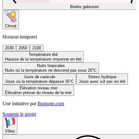
Brebis galeuses
Climat
Horizon temporel
2030
2050
2100
Température été
Hausse de la température moyenne en été
Nuits tropicales
Nuits où la température ne descend pas sous 20°C
Jours de canicule
Stress hydrique
Jours où la température dépasse 35°C
Jours avec sol sec en été
Élévation niveau mer
Élévation prévue du niveau de la mer
Une initiative par
Bonpote.com
Soutenir le projet
Villes