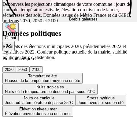
Découvrez les projections climatiques de votre commune : jours de
canicule, température estivale, élévation du niveau de la mer,
sécheresses des sols. Données issues de Météo France et du GIEC,
Brebis galeuses
horizons 2030, 2050 et 2100.
Données politiques
Climat
Résultats des élections municipales 2020, présidentielles 2022 et
législatives 2022. Couleur politique actuelle de la mairie, stabilité
politique, taux d'abstention.
Horizon temporel
2030
2050
2100
Température été
Hausse de la température moyenne en été
Nuits tropicales
Nuits où la température ne descend pas sous 20°C
Jours de canicule
Stress hydrique
Jours où la température dépasse 35°C
Jours avec sol sec en été
Élévation niveau mer
Élévation prévue du niveau de la mer