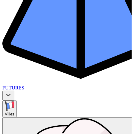
FUTURES
Villes