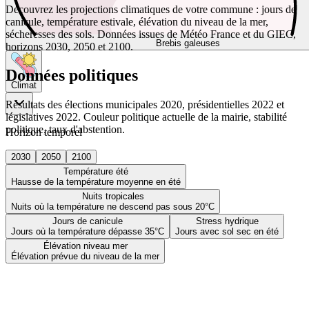
Découvrez les projections climatiques de votre commune : jours de
canicule, température estivale, élévation du niveau de la mer,
sécheresses des sols. Données issues de Météo France et du GIEC,
Brebis galeuses
horizons 2030, 2050 et 2100.
Données politiques
Climat
Résultats des élections municipales 2020, présidentielles 2022 et
législatives 2022. Couleur politique actuelle de la mairie, stabilité
politique, taux d'abstention.
Horizon temporel
2030
2050
2100
Température été
Hausse de la température moyenne en été
Nuits tropicales
Nuits où la température ne descend pas sous 20°C
Jours de canicule
Stress hydrique
Jours où la température dépasse 35°C
Jours avec sol sec en été
Élévation niveau mer
Élévation prévue du niveau de la mer