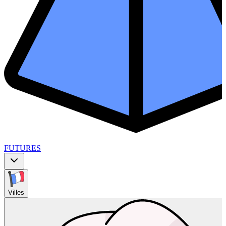
FUTURES
Villes