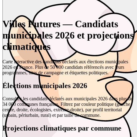
Villes Futures — Candidats
municipales 2026 et projections
climatiques
Carte interactive des candidats déclarés aux élections municipales
2026 en France. Plus de 50 000 candidats référencés avec leurs
programmes, sites de campagne et étiquettes politiques.
Élections municipales 2026
Consultez les candidats déclarés aux municipales 2026 dans plus de
34 000 communes françaises. Filtrez par couleur politique (gauche,
centre, droite, écologistes, extrême-droite), par profil territorial
(urbain, périurbain, rural) et par taille de commune.
Projections climatiques par commune