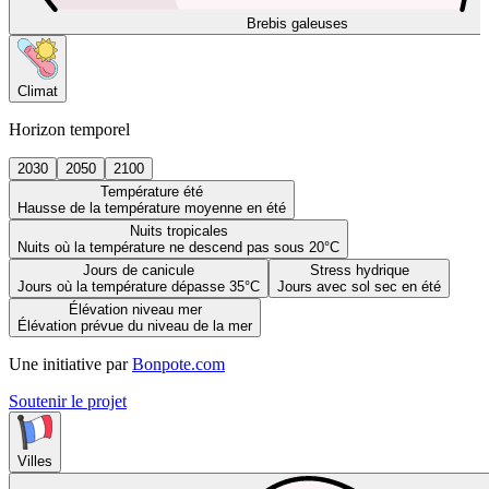
Brebis galeuses
Climat
Horizon temporel
2030
2050
2100
Température été
Hausse de la température moyenne en été
Nuits tropicales
Nuits où la température ne descend pas sous 20°C
Jours de canicule
Stress hydrique
Jours où la température dépasse 35°C
Jours avec sol sec en été
Élévation niveau mer
Élévation prévue du niveau de la mer
Une initiative par
Bonpote.com
Soutenir le projet
Villes