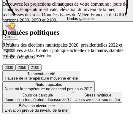
Découvrez les projections climatiques de votre commune : jours de
canicule, température estivale, élévation du niveau de la mer,
sécheresses des sols. Données issues de Météo France et du GIEC,
Brebis galeuses
horizons 2030, 2050 et 2100.
Données politiques
Climat
Résultats des élections municipales 2020, présidentielles 2022 et
législatives 2022. Couleur politique actuelle de la mairie, stabilité
politique, taux d'abstention.
Horizon temporel
2030
2050
2100
Température été
Hausse de la température moyenne en été
Nuits tropicales
Nuits où la température ne descend pas sous 20°C
Jours de canicule
Stress hydrique
Jours où la température dépasse 35°C
Jours avec sol sec en été
Élévation niveau mer
Élévation prévue du niveau de la mer