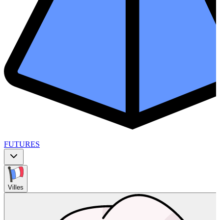
FUTURES
Villes