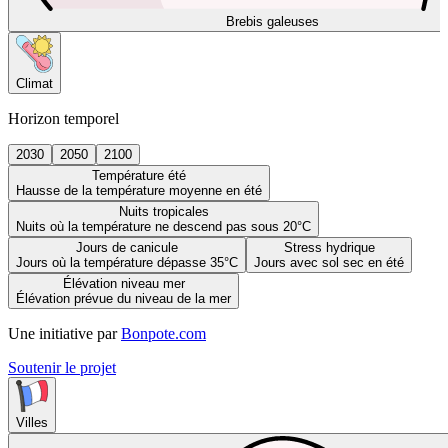
Brebis galeuses
Climat
Horizon temporel
2030
2050
2100
Température été
Hausse de la température moyenne en été
Nuits tropicales
Nuits où la température ne descend pas sous 20°C
Jours de canicule
Stress hydrique
Jours où la température dépasse 35°C
Jours avec sol sec en été
Élévation niveau mer
Élévation prévue du niveau de la mer
Une initiative par
Bonpote.com
Soutenir le projet
Villes