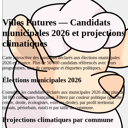
Villes Futures — Candidats
municipales 2026 et projections
climatiques
Carte interactive des candidats déclarés aux élections municipales
2026 en France. Plus de 50 000 candidats référencés avec leurs
programmes, sites de campagne et étiquettes politiques.
Élections municipales 2026
Consultez les candidats déclarés aux municipales 2026 dans plus de
34 000 communes françaises. Filtrez par couleur politique (gauche,
centre, droite, écologistes, extrême-droite), par profil territorial
(urbain, périurbain, rural) et par taille de commune.
Projections climatiques par commune