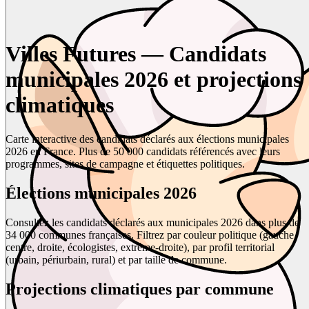
Villes Futures — Candidats
municipales 2026 et projections
climatiques
Carte interactive des candidats déclarés aux élections municipales
2026 en France. Plus de 50 000 candidats référencés avec leurs
programmes, sites de campagne et étiquettes politiques.
Élections municipales 2026
Consultez les candidats déclarés aux municipales 2026 dans plus de
34 000 communes françaises. Filtrez par couleur politique (gauche,
centre, droite, écologistes, extrême-droite), par profil territorial
(urbain, périurbain, rural) et par taille de commune.
Projections climatiques par commune