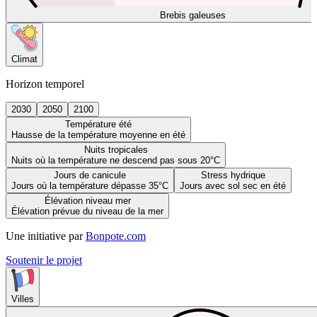
Brebis galeuses
Climat
Horizon temporel
2030
2050
2100
Température été
Hausse de la température moyenne en été
Nuits tropicales
Nuits où la température ne descend pas sous 20°C
Jours de canicule
Stress hydrique
Jours où la température dépasse 35°C
Jours avec sol sec en été
Élévation niveau mer
Élévation prévue du niveau de la mer
Une initiative par
Bonpote.com
Soutenir le projet
Villes