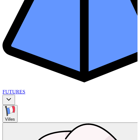
FUTURES
Villes