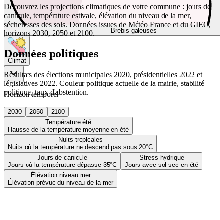
Découvrez les projections climatiques de votre commune : jours de
canicule, température estivale, élévation du niveau de la mer,
sécheresses des sols. Données issues de Météo France et du GIEC,
Brebis galeuses
horizons 2030, 2050 et 2100.
Données politiques
Climat
Résultats des élections municipales 2020, présidentielles 2022 et
législatives 2022. Couleur politique actuelle de la mairie, stabilité
politique, taux d'abstention.
Horizon temporel
2030
2050
2100
Température été
Hausse de la température moyenne en été
Nuits tropicales
Nuits où la température ne descend pas sous 20°C
Jours de canicule
Stress hydrique
Jours où la température dépasse 35°C
Jours avec sol sec en été
Élévation niveau mer
Élévation prévue du niveau de la mer