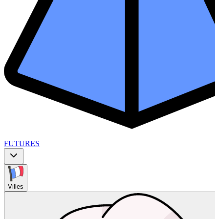
FUTURES
Villes