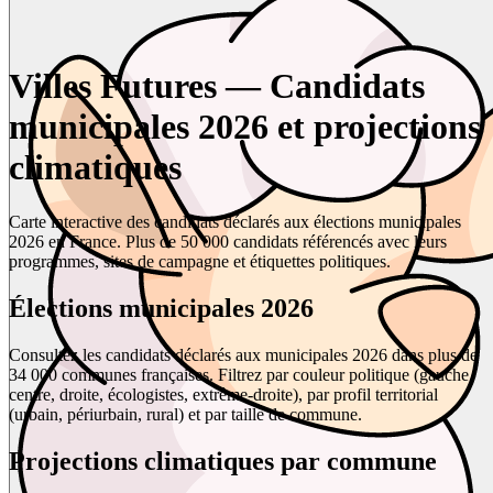
Villes Futures — Candidats
municipales 2026 et projections
climatiques
Carte interactive des candidats déclarés aux élections municipales
2026 en France. Plus de 50 000 candidats référencés avec leurs
programmes, sites de campagne et étiquettes politiques.
Élections municipales 2026
Consultez les candidats déclarés aux municipales 2026 dans plus de
34 000 communes françaises. Filtrez par couleur politique (gauche,
centre, droite, écologistes, extrême-droite), par profil territorial
(urbain, périurbain, rural) et par taille de commune.
Projections climatiques par commune