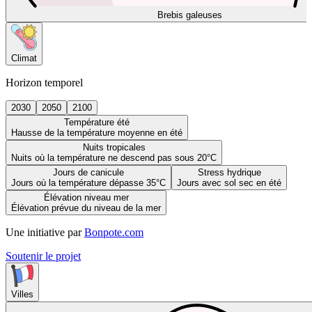
Brebis galeuses
Climat
Horizon temporel
2030
2050
2100
Température été
Hausse de la température moyenne en été
Nuits tropicales
Nuits où la température ne descend pas sous 20°C
Jours de canicule
Stress hydrique
Jours où la température dépasse 35°C
Jours avec sol sec en été
Élévation niveau mer
Élévation prévue du niveau de la mer
Une initiative par
Bonpote.com
Soutenir le projet
Villes