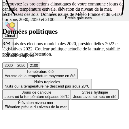
Découvrez les projections climatiques de votre commune : jours de
canicule, température estivale, élévation du niveau de la mer,
sécheresses des sols. Données issues de Météo France et du GIEC,
Brebis galeuses
horizons 2030, 2050 et 2100.
Données politiques
Climat
Résultats des élections municipales 2020, présidentielles 2022 et
législatives 2022. Couleur politique actuelle de la mairie, stabilité
politique, taux d'abstention.
Horizon temporel
2030
2050
2100
Température été
Hausse de la température moyenne en été
Nuits tropicales
Nuits où la température ne descend pas sous 20°C
Jours de canicule
Stress hydrique
Jours où la température dépasse 35°C
Jours avec sol sec en été
Élévation niveau mer
Élévation prévue du niveau de la mer