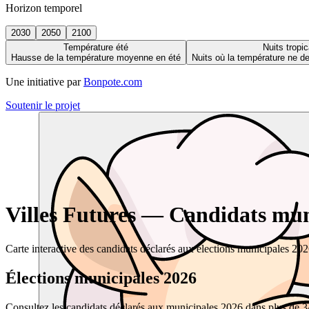
Horizon temporel
2030
2050
2100
Température été
Nuits tropic
Hausse de la température moyenne en été
Nuits où la température ne 
Une initiative par
Bonpote.com
Soutenir le projet
Villes Futures — Candidats muni
Carte interactive des candidats déclarés aux élections municipales 20
Élections municipales 2026
Consultez les candidats déclarés aux municipales 2026 dans plus de 34 0