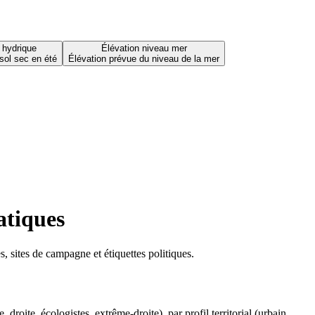
 hydrique
Élévation niveau mer
sol sec en été
Élévation prévue du niveau de la mer
atiques
 sites de campagne et étiquettes politiques.
oite, écologistes, extrême-droite), par profil territorial (urbain,