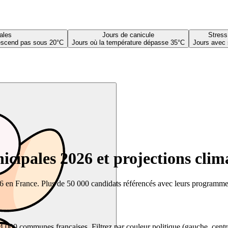
ales
Jours de canicule
Stress
descend pas sous 20°C
Jours où la température dépasse 35°C
Jours avec 
cipales 2026 et projections clim
26 en France. Plus de 50 000 candidats référencés avec leurs programmes,
00 communes françaises. Filtrez par couleur politique (gauche, centre, dr