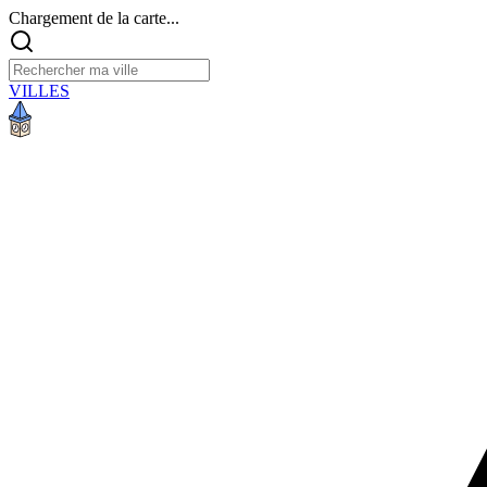
Chargement de la carte...
VILLES